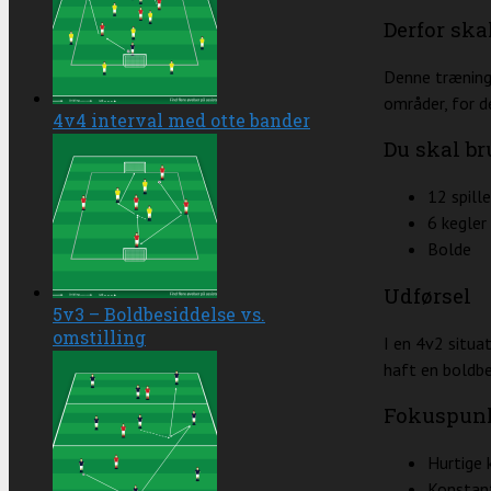
Derfor ska
Denne trænings
områder, for d
4v4 interval med otte bander
Du skal br
12 spille
6 kegler
Bolde
Udførsel
5v3 – Boldbesiddelse vs.
omstilling
I en 4v2 situat
haft en boldbe
Fokuspun
Hurtige 
Konstant