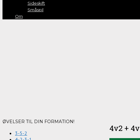
Sideskift
Småspil
Om
ØVELSER TIL DIN FORMATION!
4v2 + 4v
3-5-2
4-2-3-1