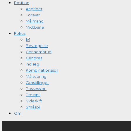
Position
Angriber
Forsvar
Målmand
Midtbane
Fokus
1v1
Bevægelse
Gennembrud
Genpres
Indlæg
Kombinationsspil
Målscoring
Omstillinger
Possession
Presspil
Sideskift
Småspil
Om