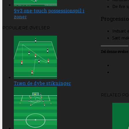
De fire s
9v3 one-touch possessionspil i
zoner
Progressi
POPULÆRE ØVELSER
Indsæt e
Sæt maks
Del denne øvelse:
Træn de dybe stikninger
RELATED PO