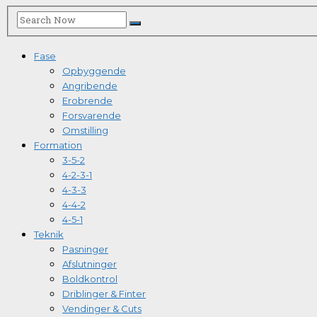
Fase
Opbyggende
Angribende
Erobrende
Forsvarende
Omstilling
Formation
3-5-2
4-2-3-1
4-3-3
4-4-2
4-5-1
Teknik
Pasninger
Afslutninger
Boldkontrol
Driblinger & Finter
Vendinger & Cuts