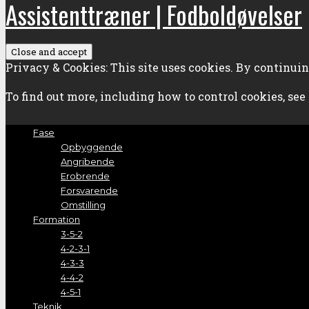
Assistenttræner | Fodboldøvelser
Privacy & Cookies: This site uses cookies. By continuing
To find out more, including how to control cookies, see
Fase
Opbyggende
Angribende
Erobrende
Forsvarende
Omstilling
Formation
3-5-2
4-2-3-1
4-3-3
4-4-2
4-5-1
Teknik