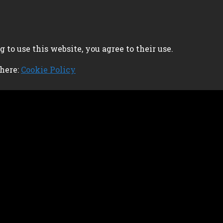
 to use this website, you agree to their use.
 here:
Cookie Policy