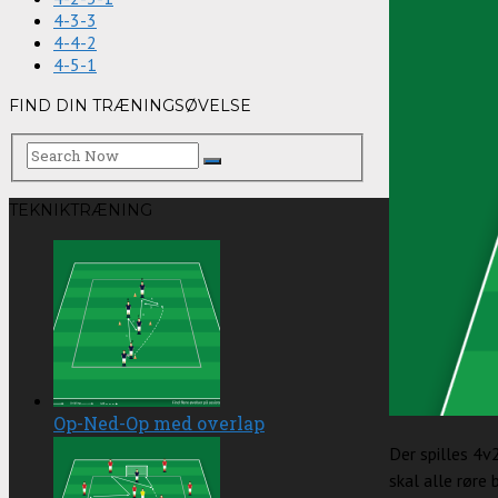
4-3-3
4-4-2
4-5-1
FIND DIN TRÆNINGSØVELSE
TEKNIKTRÆNING
Op-Ned-Op med overlap
Der spilles 4v2
skal alle røre 