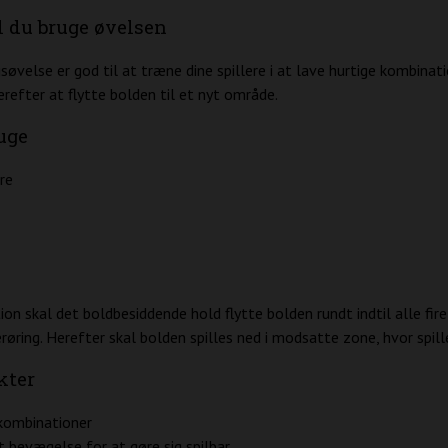
l du bruge øvelsen
øvelse er god til at træne dine spillere i at lave hurtige kombinat
erefter at flytte bolden til et nyt område.
uge
re
ion skal det boldbesiddende hold flytte bolden rundt indtil alle fire 
røring. Herefter skal bolden spilles ned i modsatte zone, hvor spill
kter
kombinationer
 bevægelse for at gøre sig spilbar