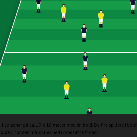
 i to zoner på ca. 10 x 10 meter med én bold. De fire spillere i bol
bolden, før den må spilles ned i modsatte firkant.