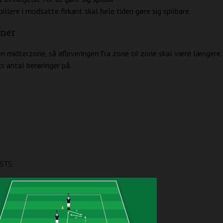
pillere i modsatte firkant skal hele tiden gøre sig spilbare.
oner
n midterzone, så afleveringen fra zone til zone skal være længere.
 antal berøringer på.
STS