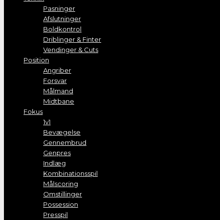
Pasninger
Afslutninger
Boldkontrol
Driblinger & Finter
Vendinger & Cuts
Position
Angriber
Forsvar
Målmand
Midtbane
Fokus
1v1
Bevægelse
Gennembrud
Genpres
Indlæg
Kombinationsspil
Målscoring
Omstillinger
Possession
Presspil