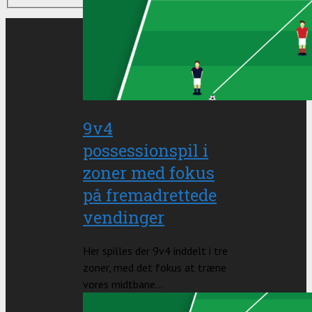
9v4
possessionspil i
zoner med fokus
på fremadrettede
vendinger
Her spilles der 9v4 inddelt i tre
zoner, med det fokus at træne
vores midtbane...