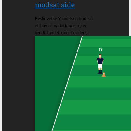
modsat side
Beskrivelse Y-øvelsen findes i
et hav af variationer, og er
kendt landet over for dens...