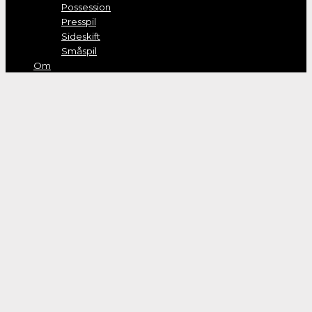
Possession
Presspil
Sideskift
Småspil
Om