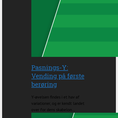
Pasnings-Y:
Vending på første
berøring
Y-øvelsen findes i et hav af
variationer, og er kendt landet
over for dens skabelon...