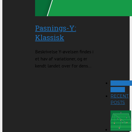
Pasnings-Y:
Klassisk
Beskrivelse Y-øvelsen findes i
et hav af variationer, og er
kendt landet over for dens...
POPULA
POSTS
RECENT
POSTS