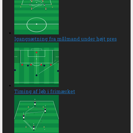
Igangsætning fra målmand under højt pres
Timing af løb i frimærket