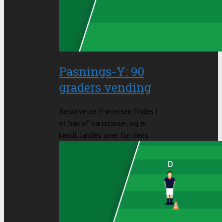
Pasnings-Y: 90
graders vending
Beskrivelse Y-øvelsen findes i
et hav af variationer, og er
kendt landet over for dens...