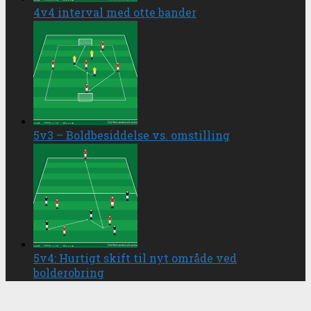
4v4 interval med otte bander
5v3 – Boldbesiddelse vs. omstilling
5v4: Hurtigt skift til nyt område ved
bolderobring