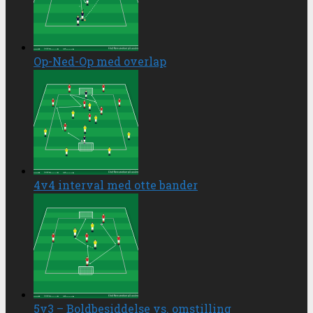
Op-Ned-Op med overlap
4v4 interval med otte bander
5v3 – Boldbesiddelse vs. omstilling