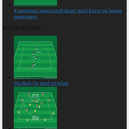
4 personer pasningsfirkant med korte og lange
pasninger
NYESTE ØVELSER
Op-Ned-Op med overlap