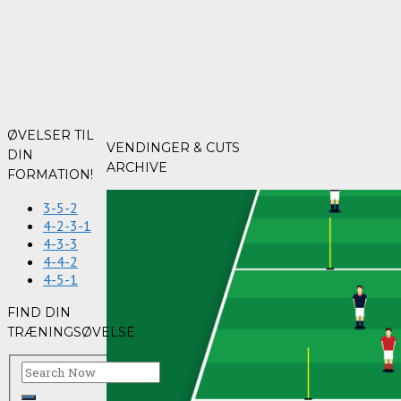
ØVELSER TIL
VENDINGER & CUTS
DIN
ARCHIVE
FORMATION!
3-5-2
4-2-3-1
4-3-3
4-4-2
4-5-1
FIND DIN
TRÆNINGSØVELSE