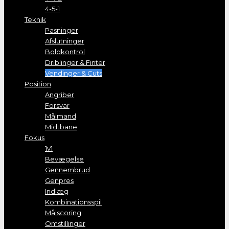
4-5-1
Teknik
Pasninger
Afslutninger
Boldkontrol
Driblinger & Finter
Vendinger & Cuts
Position
Angriber
Forsvar
Målmand
Midtbane
Fokus
1v1
Bevægelse
Gennembrud
Genpres
Indlæg
Kombinationsspil
Målscoring
Omstillinger