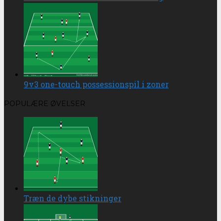
9v3 one-touch possessionspil i zoner
POPULÆRE ØVELSER
Træn de dybe stikninger