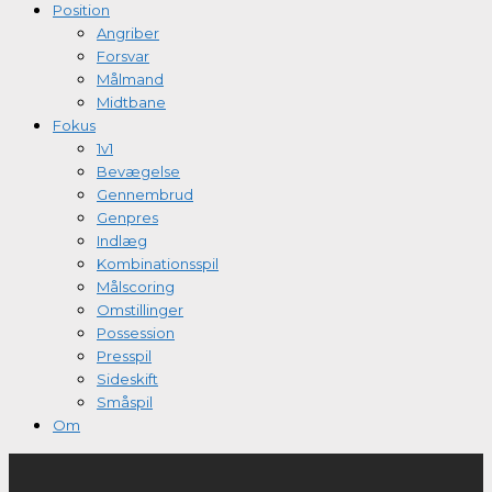
Position
Angriber
Forsvar
Målmand
Midtbane
Fokus
1v1
Bevægelse
Gennembrud
Genpres
Indlæg
Kombinationsspil
Målscoring
Omstillinger
Possession
Presspil
Sideskift
Småspil
Om