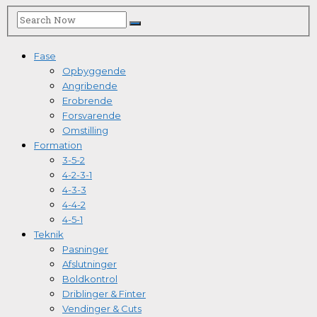
Fase
Opbyggende
Angribende
Erobrende
Forsvarende
Omstilling
Formation
3-5-2
4-2-3-1
4-3-3
4-4-2
4-5-1
Teknik
Pasninger
Afslutninger
Boldkontrol
Driblinger & Finter
Vendinger & Cuts