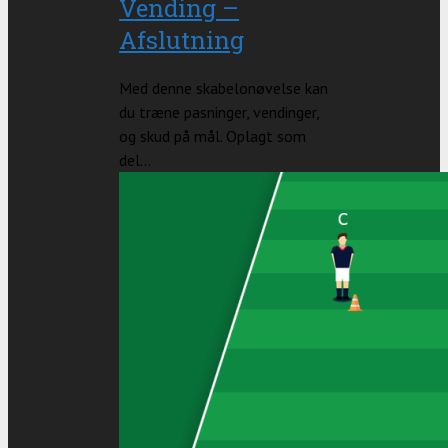
Vending –
Afslutning
Med denne skabelonøvelse kan
du træne pasninger, vendinger,
og skud på mål. Oplagt som
del...