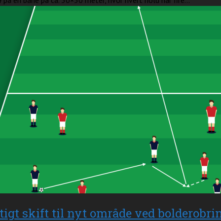
 på en bane på ca. 30×30 meter, hvor hvert hold har fire...
tigt skift til nyt område ved bolderobri