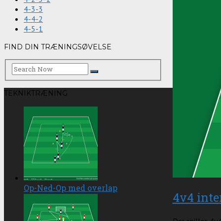
4-3-3
4-4-2
4-5-1
FIND DIN TRÆNINGSØVELSE
TEKNIKTRÆNING
Op-Ned-Op med overlap
4v4 inte