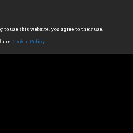
 to use this website, you agree to their use.
 here:
Cookie Policy