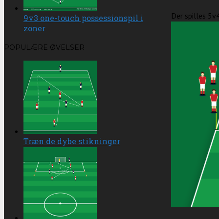
Der spilles 5v4
9v3 one-touch possessionspil i
zoner
POPULÆRE ØVELSER
Træn de dybe stikninger