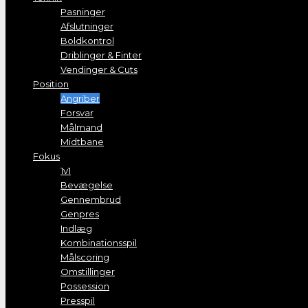
Pasninger
Afslutninger
Boldkontrol
Driblinger & Finter
Vendinger & Cuts
Position
Angriber
Forsvar
Målmand
Midtbane
Fokus
1v1
Bevægelse
Gennembrud
Genpres
Indlæg
Kombinationsspil
Målscoring
Omstillinger
Possession
Presspil