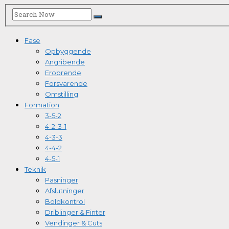
Fase
Opbyggende
Angribende
Erobrende
Forsvarende
Omstilling
Formation
3-5-2
4-2-3-1
4-3-3
4-4-2
4-5-1
Teknik
Pasninger
Afslutninger
Boldkontrol
Driblinger & Finter
Vendinger & Cuts