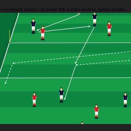
 i en firkant opdelt i to zoner. Når bolden erobres, spilles bolden...