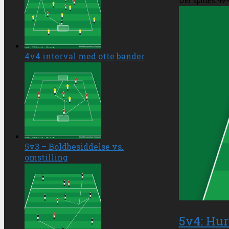
Der spilles 4v4
4v4 interval med otte bander
5v3 – Boldbesiddelse vs.
omstilling
5v4: Hur