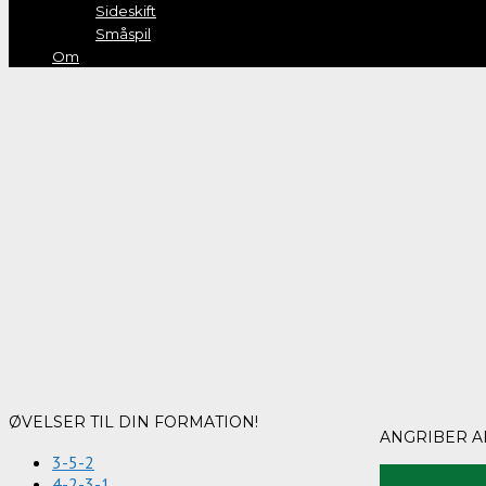
Sideskift
Småspil
Om
ØVELSER TIL DIN FORMATION!
ANGRIBER A
3-5-2
4-2-3-1