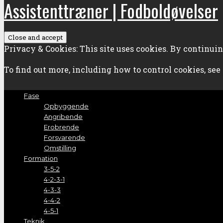
Assistenttræner | Fodboldøvelser
Privacy & Cookies: This site uses cookies. By continuing
To find out more, including how to control cookies, see
Fase
Opbyggende
Angribende
Erobrende
Forsvarende
Omstilling
Formation
3-5-2
4-2-3-1
4-3-3
4-4-2
4-5-1
Teknik