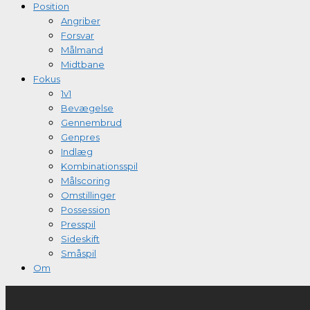
Position
Angriber
Forsvar
Målmand
Midtbane
Fokus
1v1
Bevægelse
Gennembrud
Genpres
Indlæg
Kombinationsspil
Målscoring
Omstillinger
Possession
Presspil
Sideskift
Småspil
Om