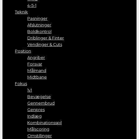
4-5-1
Teknik
Pasninger
Afslutninger
Boldkontrol
Driblinger & Finter
Vendinger & Cuts
Position
Angriber
Forsvar
Målmand
Midtbane
Fokus
1v1
Bevægelse
Gennembrud
Genpres
Indlæg
Kombinationsspil
Målscoring
Omstillinger