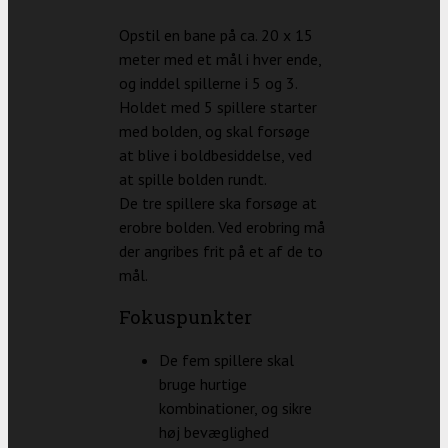
Opstil en bane på ca. 20 x 15
meter med et mål i hver ende,
og inddel spillerne i 5 og 3.
Holdet med 5 spillere starter
med bolden, og skal forsøge
at blive i boldbesiddelse, ved
at spille bolden rundt.
De tre spillere ska forsøge at
erobre bolden. Ved erobring må
der angribes frit på et af de to
mål.
Fokuspunkter
De fem spillere skal
bruge hurtige
kombinationer, og sikre
høj bevæglighed