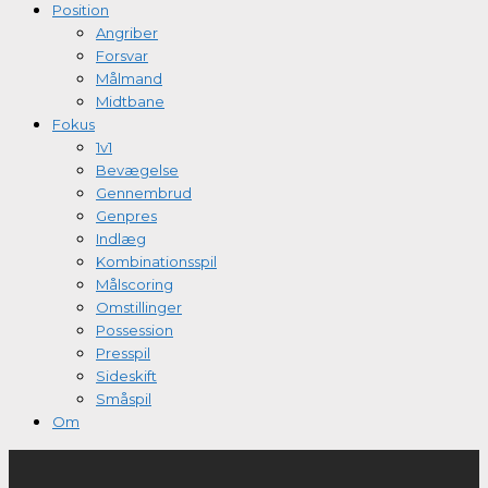
Position
Angriber
Forsvar
Målmand
Midtbane
Fokus
1v1
Bevægelse
Gennembrud
Genpres
Indlæg
Kombinationsspil
Målscoring
Omstillinger
Possession
Presspil
Sideskift
Småspil
Om