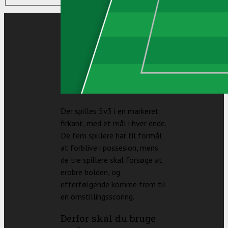
Der spilles 5v3 i en markeret
firkant, med et mål i hver ende.
De fem spillere har til formål
at forblive i possesion, mens
de tre spillere skal forsøge at
erobre bolden, og
efterfølgende komme frem til
en omstillingsscoring.
Derfor skal du bruge