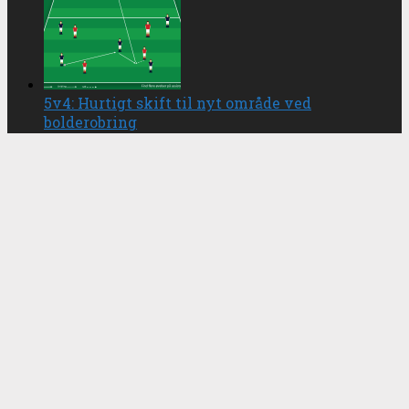
5v4: Hurtigt skift til nyt område ved
bolderobring