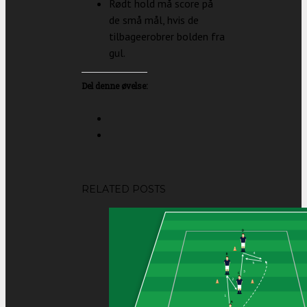
Rødt hold må score på
de små mål, hvis de
tilbageerobrer bolden fra
gul.
Del denne øvelse:
RELATED POSTS