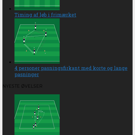
Timing af løb i frimærket
4 personer pasningsfirkant med korte og lange
pasninger
NYESTE ØVELSER