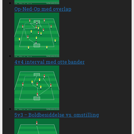
Op-Ned-Op med overlap
4v4 interval med otte bander
5v3 – Boldbesiddelse vs. omstilling