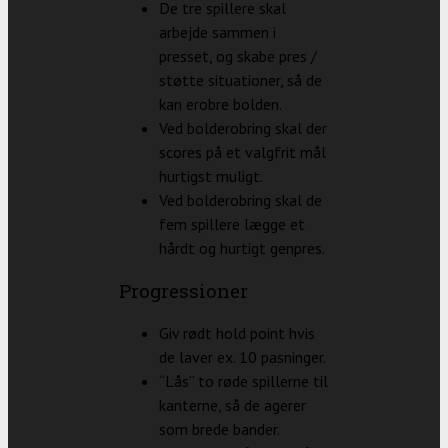
De tre spillere skal
arbejde sammen i
presset, og skabe pres /
støtte situationer, så de
kan erobre bolden.
Ved bolderobring skal der
scores på et valgfrit mål
hurtigst muligt.
Ved bolderobring skal de
fem spillere lægge et
hårdt og hurtigt genpres.
Progressioner
Giv rødt hold point hvis
de laver ex. 10 pasninger.
“Lås” to røde spillerne til
kanterne, så de agerer
som brede bander.