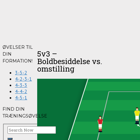
ØVELSER TIL
5v3 –
DIN
Boldbesiddelse vs.
FORMATION!
omstilling
3-5-2
4-2-3-1
4-3-3
4-4-2
4-5-1
FIND DIN
TRÆNINGSØVELSE