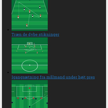
Træn de dybe stikninger
Igangsætning fra målmand under højt pres