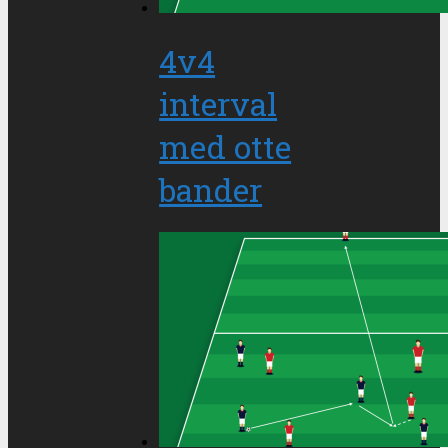
4v4
interval
med otte
bander