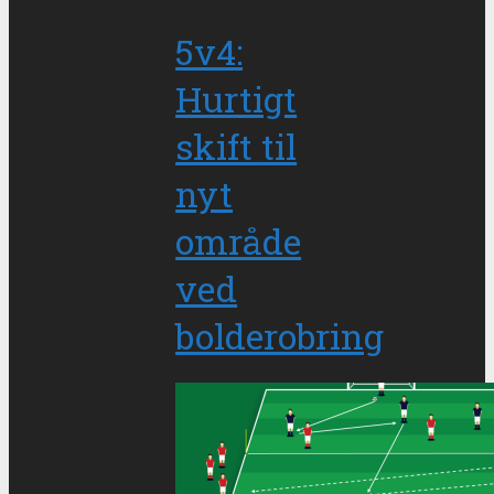
5v4:
Hurtigt
skift til
nyt
område
ved
bolderobring