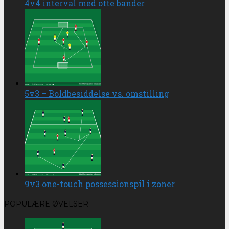
4v4 interval med otte bander
5v3 – Boldbesiddelse vs. omstilling
9v3 one-touch possessionspil i zoner
POPULÆRE ØVELSER