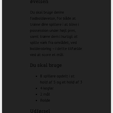
øvelsen
Du skal bruge denne
fodboldøvelse, for både at
træne dine spillere i at blive i
possession under højt pres,
samt træne dem i hurtigt at
spille væk fra området, ved
bolderobring – i dette tilfælde
ved at score et mål.
Du skal bruge
8 spillere opdelt i et
hold af 5 og et hold af 3
4 kegler
2 mål
Bolde
Udførsel