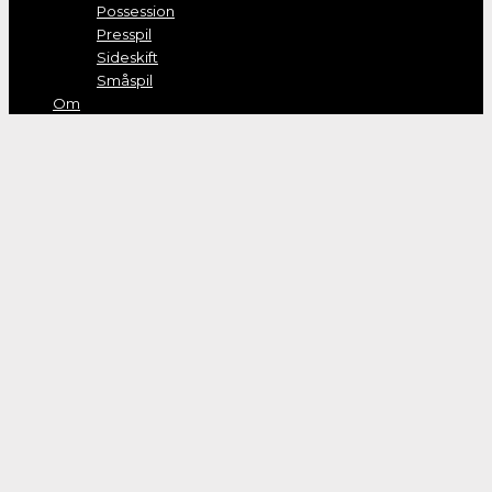
Possession
Presspil
Sideskift
Småspil
Om