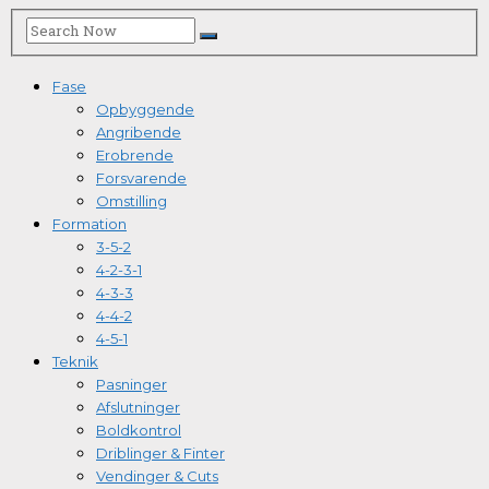
Fase
Opbyggende
Angribende
Erobrende
Forsvarende
Omstilling
Formation
3-5-2
4-2-3-1
4-3-3
4-4-2
4-5-1
Teknik
Pasninger
Afslutninger
Boldkontrol
Driblinger & Finter
Vendinger & Cuts