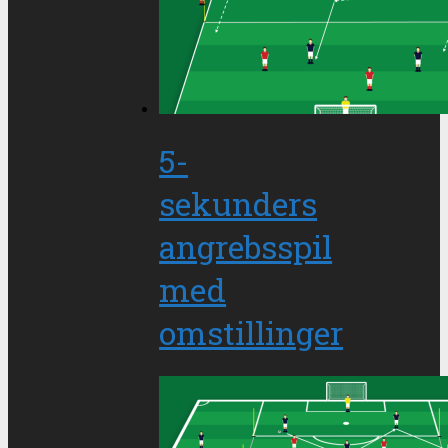
5-
sekunders
angrebsspil
med
omstillinger