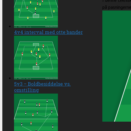
I denne teknis
på pasningerne.
4v4 interval med otte bander
5v3 – Boldbesiddelse vs.
omstilling