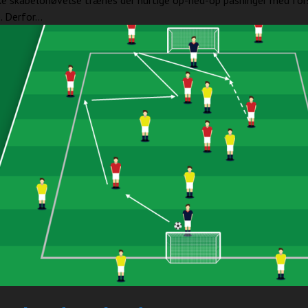
ke skabelonøvelse trænes der hurtige op-ned-op pasninger med for
 Derfor...