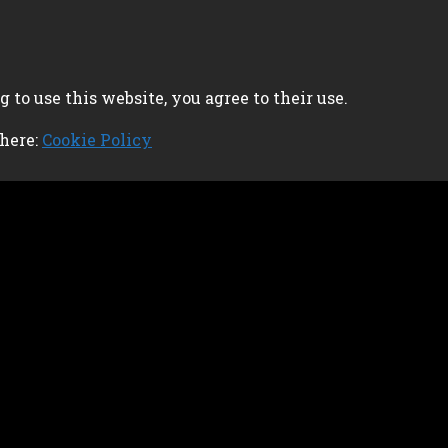
 to use this website, you agree to their use.
 here:
Cookie Policy