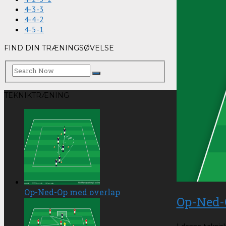
4-3-3
4-4-2
4-5-1
FIND DIN TRÆNINGSØVELSE
TEKNIKTRÆNING
Op-Ned-Op med overlap
Op-Ned-