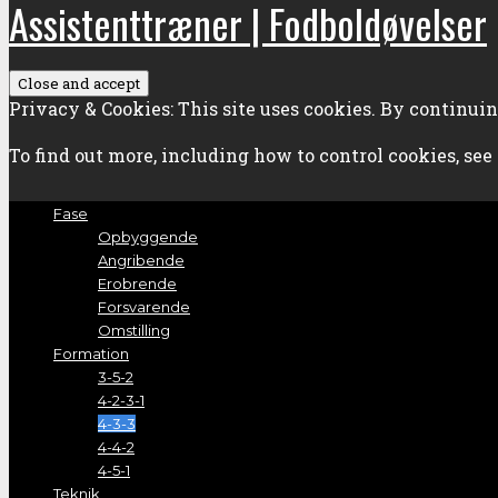
Assistenttræner | Fodboldøvelser
Privacy & Cookies: This site uses cookies. By continuing
To find out more, including how to control cookies, see
Fase
Opbyggende
Angribende
Erobrende
Forsvarende
Omstilling
Formation
3-5-2
4-2-3-1
4-3-3
4-4-2
4-5-1
Teknik