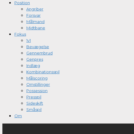
Position
Angriber
Forsvar
Målmand
Midtbane
Fokus
1v1
Bevægelse
Gennembrud
Genpres
Indlæg
Kombinationsspil
Målscoring
Omstillinger
Possession
Presspil
Sideskift
Småspil
Om