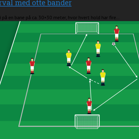
rval med otte bander
 på en bane på ca. 30×30 meter, hvor hvert hold har fire...