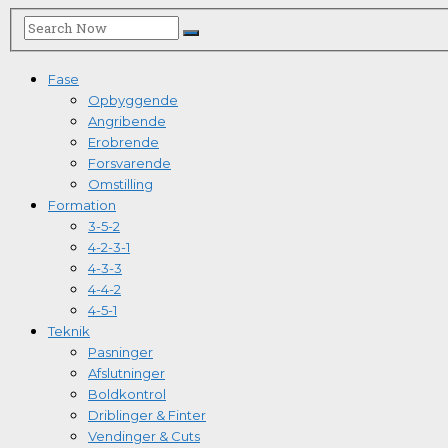
Fase
Opbyggende
Angribende
Erobrende
Forsvarende
Omstilling
Formation
3-5-2
4-2-3-1
4-3-3
4-4-2
4-5-1
Teknik
Pasninger
Afslutninger
Boldkontrol
Driblinger & Finter
Vendinger & Cuts