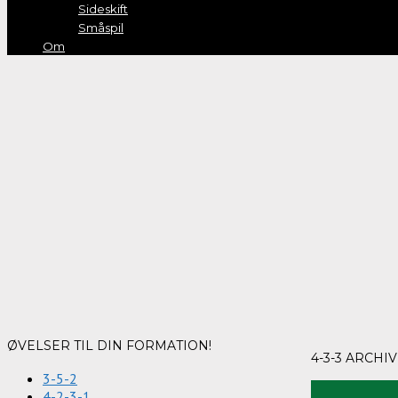
Sideskift
Småspil
Om
ØVELSER TIL DIN FORMATION!
4-3-3 ARCHI
3-5-2
4-2-3-1