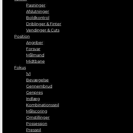
Pasninger
Afslutninger
Boldkontrol
Driblinger & Finter
Vendinger & Cuts
Position
Angriber
Forsvar
Målmand
Midtbane
Fokus
1v1
Bevægelse
Gennembrud
Genpres
Indlæg
Kombinationsspil
Målscoring
Omstillinger
Possession
Presspil