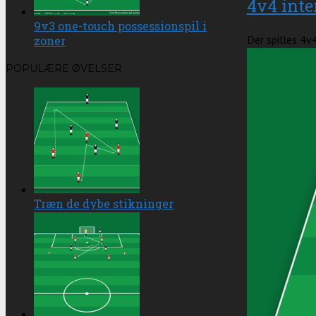
4v4 inte
9v3 one-touch possessionspil i
Der spilles 4v4
zoner
POPULÆRE ØVELSER
Træn de dybe stikninger