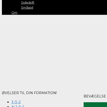
Sideskift
Småspil
Om
ØVELSER TIL DIN FORMATION!
BEVÆGELSE 
3-5-2
4-2-3-1