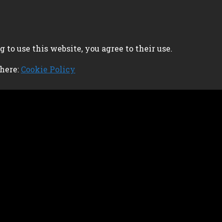
 to use this website, you agree to their use.
 here:
Cookie Policy