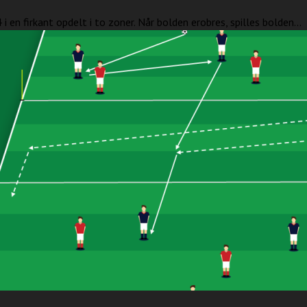
 i en firkant opdelt i to zoner. Når bolden erobres, spilles bolden...