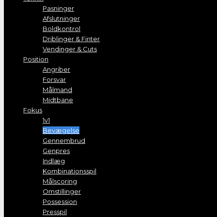
Pasninger
Afslutninger
Boldkontrol
Driblinger & Finter
Vendinger & Cuts
Position
Angriber
Forsvar
Målmand
Midtbane
Fokus
1v1
Bevægelse
Gennembrud
Genpres
Indlæg
Kombinationsspil
Målscoring
Omstillinger
Possession
Presspil