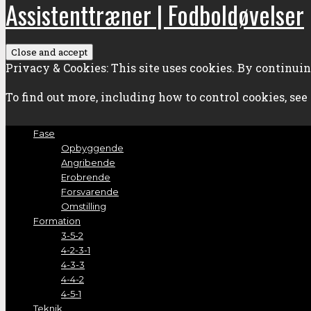
Assistenttræner | Fodboldøvelser
Privacy & Cookies: This site uses cookies. By continuing
To find out more, including how to control cookies, see
Fase
Opbyggende
Angribende
Erobrende
Forsvarende
Omstilling
Formation
3-5-2
4-2-3-1
4-3-3
4-4-2
4-5-1
Teknik