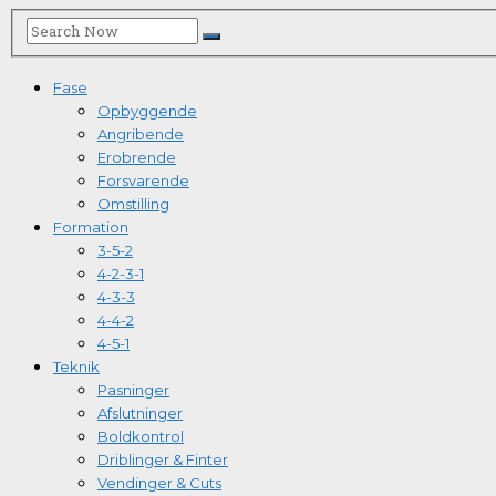
Fase
Opbyggende
Angribende
Erobrende
Forsvarende
Omstilling
Formation
3-5-2
4-2-3-1
4-3-3
4-4-2
4-5-1
Teknik
Pasninger
Afslutninger
Boldkontrol
Driblinger & Finter
Vendinger & Cuts