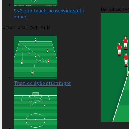
Der spilles 5v4
9v3 one-touch possessionspil i
zoner
POPULÆRE ØVELSER
Træn de dybe stikninger