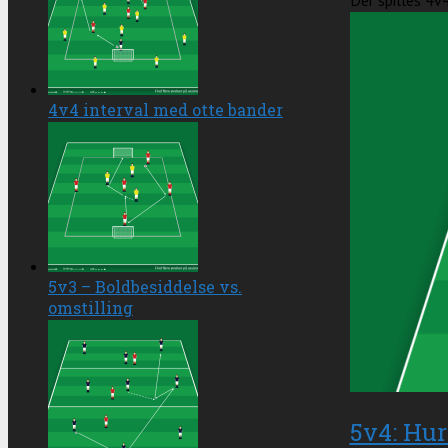
Der spilles 4v4
4v4 interval med otte bander
5v3 – Boldbesiddelse vs.
omstilling
5v4: Hur