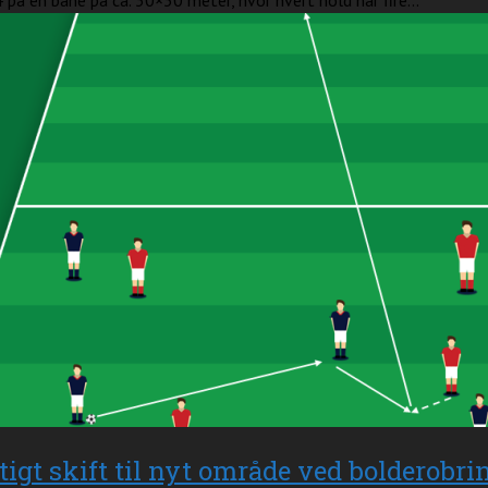
 på en bane på ca. 30×30 meter, hvor hvert hold har fire...
tigt skift til nyt område ved bolderobri