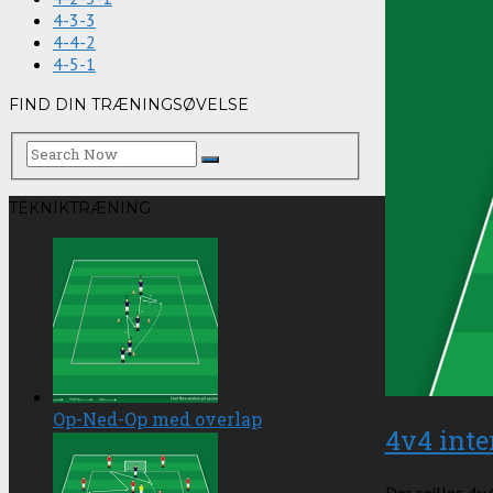
4-3-3
4-4-2
4-5-1
FIND DIN TRÆNINGSØVELSE
TEKNIKTRÆNING
Op-Ned-Op med overlap
4v4 inte