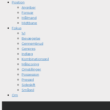
Position
Angriber
Forsvar
Målmand
Midtbane
Fokus
1v1
Bevægelse
Gennembrud
Genpres
Indlæg
Kombinationsspil
Målscoring
Omstillinger
Possession
Presspil
Sideskift
Småspil
Om