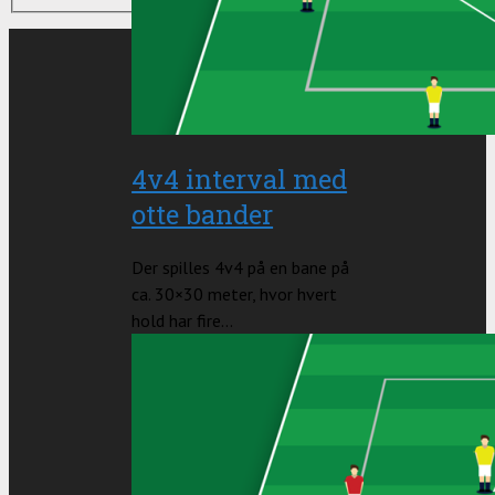
4v4 interval med
otte bander
Der spilles 4v4 på en bane på
ca. 30×30 meter, hvor hvert
hold har fire...