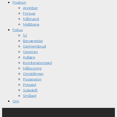
Position
Angriber
Forsvar
Målmand
Midtbane
Fokus
1v1
Bevægelse
Gennembrud
Genpres
Indlæg
Kombinationsspil
Målscoring
Omstillinger
Possession
Presspil
Sideskift
Småspil
Om