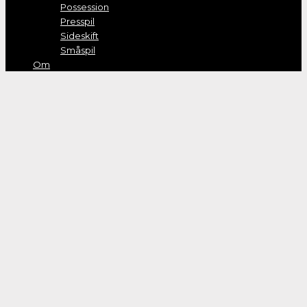
Possession
Presspil
Sideskift
Småspil
Om