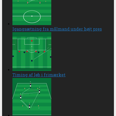
Igangsætning fra målmand under højt pres
Timing af løb i frimærket