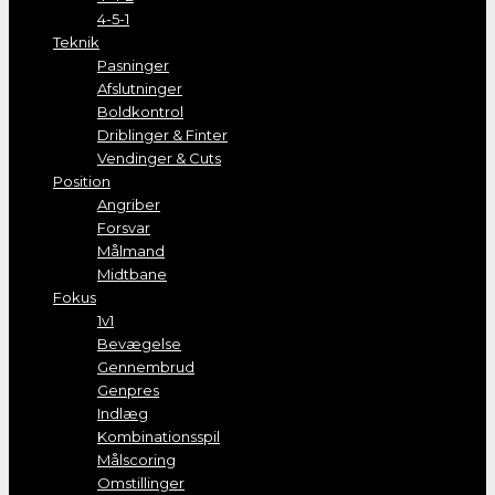
4-5-1
Teknik
Pasninger
Afslutninger
Boldkontrol
Driblinger & Finter
Vendinger & Cuts
Position
Angriber
Forsvar
Målmand
Midtbane
Fokus
1v1
Bevægelse
Gennembrud
Genpres
Indlæg
Kombinationsspil
Målscoring
Omstillinger