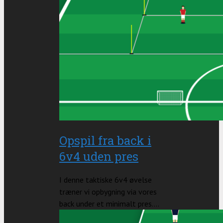
Opspil fra back i
6v4 uden pres
I denne taktiske 6v4 øvelse
træner vi opbygning via vores
back under et minimalt pres....