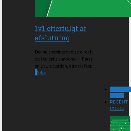
1v1 efterfulgt af
afslutning
Denne træningsøvelse er delt
op i to spilsituationer – Først
en 1v1 situation, og derefter...
1
2
3
›
»
POPULA
POSTS
RECENT
POSTS