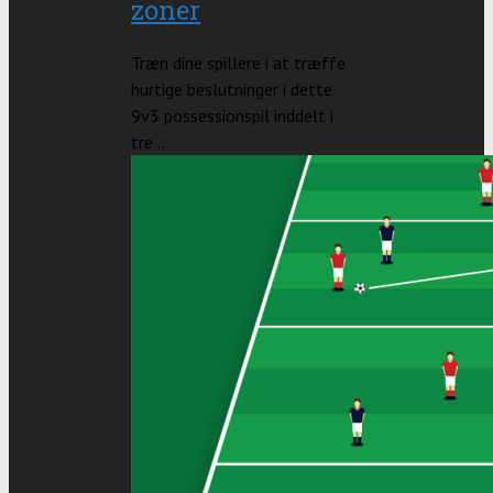
zoner
Træn dine spillere i at træffe
hurtige beslutninger i dette
9v3 possessionspil inddelt i
tre...