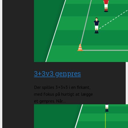
3+3v3 genpres
Der spilles 3+3v3 i en firkant,
med fokus på hurtigt at lægge
et genpres. Når...