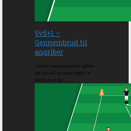
5v5+1 –
Gennembrud til
angriber
I denne træningsøvelse spilles
der 6v5 på en bane indelt i 4
zoner, med det...