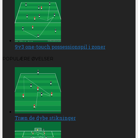
9v3 one-touch possessionspil i zoner
POPULÆRE ØVELSER
Træn de dybe stikninger