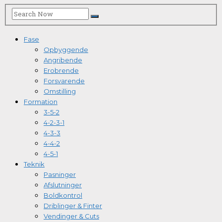
Fase
Opbyggende
Angribende
Erobrende
Forsvarende
Omstilling
Formation
3-5-2
4-2-3-1
4-3-3
4-4-2
4-5-1
Teknik
Pasninger
Afslutninger
Boldkontrol
Driblinger & Finter
Vendinger & Cuts