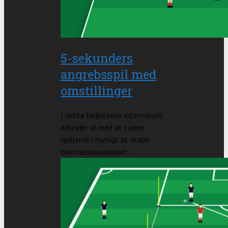
5-sekunders
angrebsspil med
omstillinger
I dette højintense intervalspil
arbejder vi med at træne
spillerne i hurtigt at skabe
overtalssituationer,...