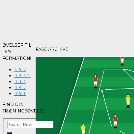
ØVELSER TIL
FASE ARCHIVE
DIN
FORMATION!
3-5-2
4-2-3-1
4-3-3
4-4-2
4-5-1
FIND DIN
TRÆNINGSØVELSE