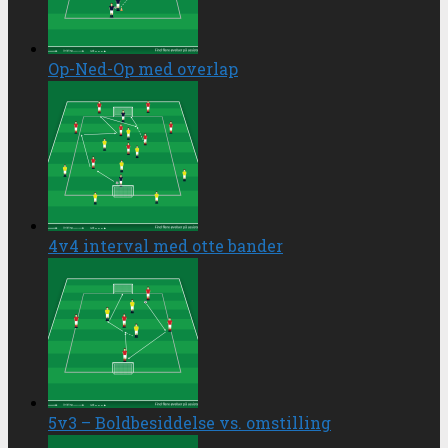
Op-Ned-Op med overlap
4v4 interval med otte bander
5v3 – Boldbesiddelse vs. omstilling