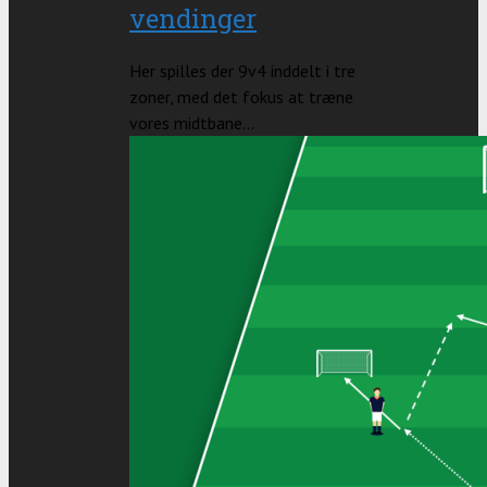
vendinger
Her spilles der 9v4 inddelt i tre
zoner, med det fokus at træne
vores midtbane...