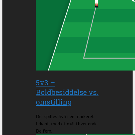
5v3 –
Boldbesiddelse vs.
omstilling
Der spilles 5v3 i en markeret
firkant, med et mål i hver ende.
De fem...