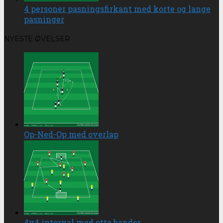
4 personer pasningsfirkant med korte og lange
pasninger
NYESTE ØVELSER
Op-Ned-Op med overlap
4v4 interval med otte bander