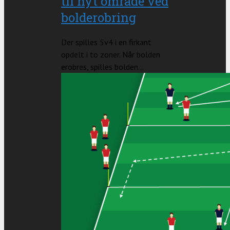
til nyt område ved
bolderobring
Der spilles 5v4 i en firkant
opdelt i to zoner. Når bolden
erobres, spilles bolden...