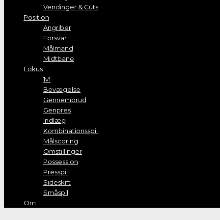
Vendinger & Cuts
Position
Angriber
Forsvar
Målmand
Midtbane
Fokus
1v1
Bevægelse
Gennembrud
Genpres
Indlæg
Kombinationsspil
Målscoring
Omstillinger
Possession
Presspil
Sideskift
Småspil
Om