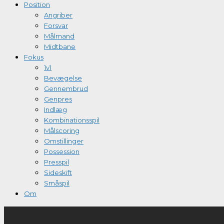
Position
Angriber
Forsvar
Målmand
Midtbane
Fokus
1v1
Bevægelse
Gennembrud
Genpres
Indlæg
Kombinationsspil
Målscoring
Omstillinger
Possession
Presspil
Sideskift
Småspil
Om