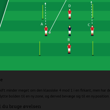
se
ift minder meget om den klassiske 4 mod 1 i en firkant, men har de
flytte bolden til en ny zone, og derved bevæge sig til en ny position.
l du bruge øvelsen