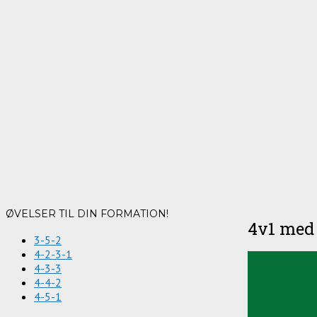
ØVELSER TIL DIN FORMATION!
4v1 med 
3-5-2
4-2-3-1
4-3-3
4-4-2
4-5-1