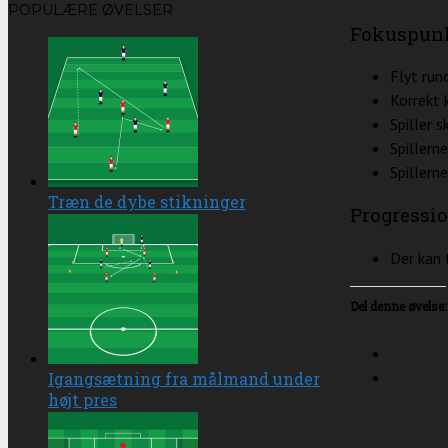
POPULÆRE ØVELSER
Fokuspun
Flyt run
Korrekt k
Spiller s
Spillern
Spillern
Træn de dybe stikninger
Progressi
Der kan t
Del denne øvelse:
Igangsætning fra målmand under
højt pres