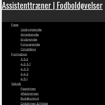
Assistenttræner | Fodboldøvelser
Fase
Opbyggende
Angribende
Erobrende
Forsvarende
Omstilling
Formation
3-5-2
4-2-3-1
4-3-3
4-4-2
4-5-1
Teknik
Pasninger
Afslutninger
Boldkontrol
Driblinger & Finter