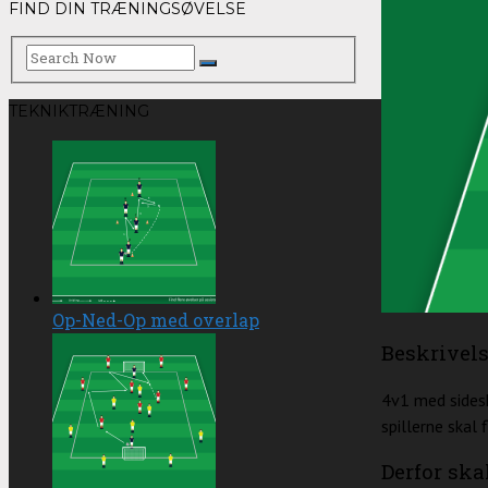
FIND DIN TRÆNINGSØVELSE
TEKNIKTRÆNING
Op-Ned-Op med overlap
Beskrivel
4v1 med sidesk
spillerne skal 
Derfor ska