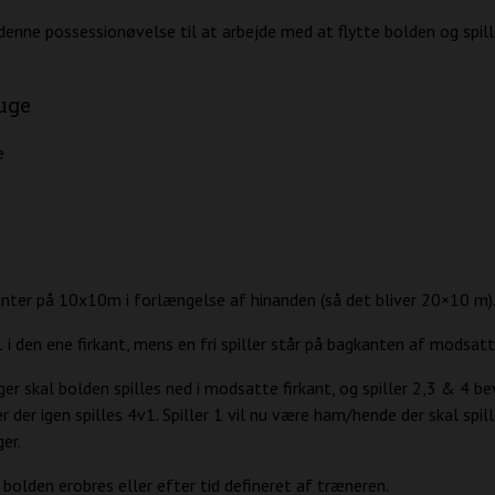
denne possessionøvelse til at arbejde med at flytte bolden og spille
uge
e
nter på 10x10m i forlængelse af hinanden (så det bliver 20×10 m)
 i den ene firkant, mens en fri spiller står på bagkanten af modsatte
ger skal bolden spilles ned i modsatte firkant, og spiller 2,3 & 4 b
 der igen spilles 4v1. Spiller 1 vil nu være ham/hende der skal spil
er.
 bolden erobres eller efter tid defineret af træneren.