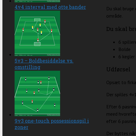
4v4 interval med otte bander
Du skal bruge 
område.
Du skal br
6 spiller
Bolde
6 kegler
5v3 – Boldbesiddelse vs.
omstilling
Udførsel
Opsæt to firka
Der spilles 4v1
Efter 6 pasnin
meed hvorefter
9v3 one-touch possessionspil i
efter 6 pasning
zoner
Der byttes når