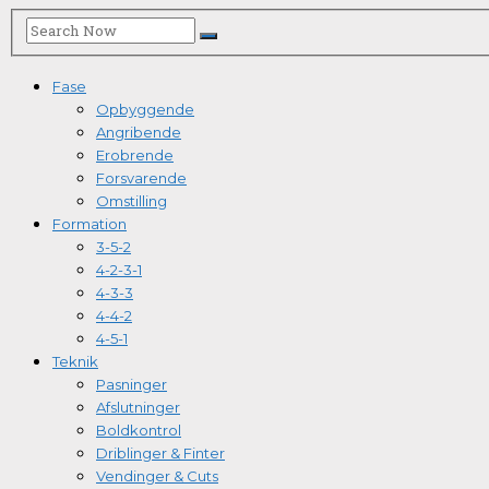
Fase
Opbyggende
Angribende
Erobrende
Forsvarende
Omstilling
Formation
3-5-2
4-2-3-1
4-3-3
4-4-2
4-5-1
Teknik
Pasninger
Afslutninger
Boldkontrol
Driblinger & Finter
Vendinger & Cuts