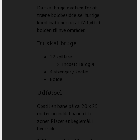
Du skal bruge øvelsen for at
træne boldbesiddelse, hurtige
kombinationer og at få flyttet
bolden til nye områder.
Du skal bruge
12 spillere
Inddelt i 8 og 4
4 stænger / kegler
Bolde
Udførsel
Opstil en bane på ca. 20 x 25
meter og inddel banen i to
zoner. Placer et keglemål i
hver side.