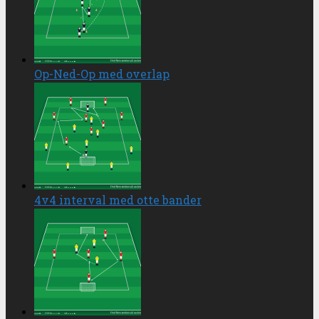
Op-Ned-Op med overlap
4v4 interval med otte bander