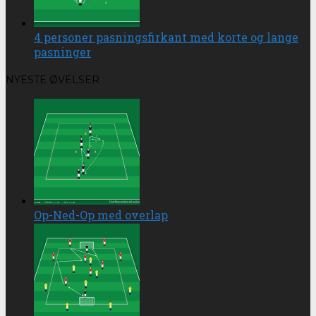
4 personer pasningsfirkant med korte og lange
pasninger
NYESTE ØVELSER
Op-Ned-Op med overlap