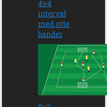
4v4
interval
med otte
bander
5v3 –