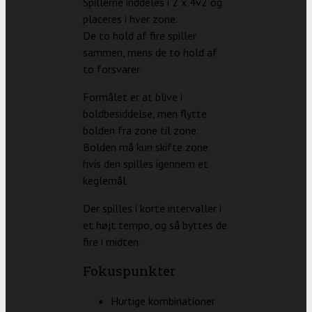
Spillerne inddeles i 2 x 4v2 og
placeres i hver zone.
De to hold af fire spiller
sammen, mens de to hold af
to forsvarer.
Formålet er at blive i
boldbesiddelse, men flytte
bolden fra zone til zone.
Bolden må kun skifte zone
hvis den spilles igennem et
keglemål.
Der spilles i korte intervaller i
et højt tempo, og så byttes de
fire i midten.
Fokuspunkter
Hurtige kombinationer