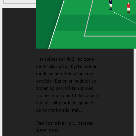
Her spilles der 4v2 i to zoner
med fokus på at flytte bolden
rundt og hele tiden åbne nye
områder. Banen er inddelt i to
zoner, og den må kun spilles
fra den ene zone til den anden
ved at spille bolden igennem
de to markerede “mål”.
Derfor skal du bruge
øvelsen