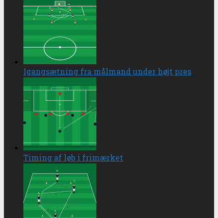
Igangsætning fra målmand under højt pres
Timing af løb i frimærket