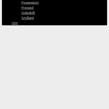
Possession
Presspil
Sideskift
Småspil
Om