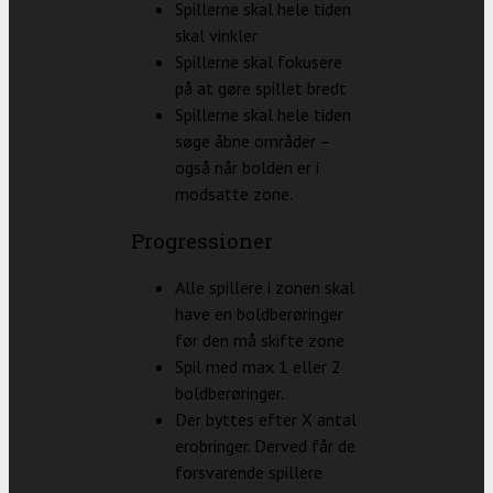
Spillerne skal hele tiden
skal vinkler
Spillerne skal fokusere
på at gøre spillet bredt
Spillerne skal hele tiden
søge åbne områder –
også når bolden er i
modsatte zone.
Progressioner
Alle spillere i zonen skal
have en boldberøringer
før den må skifte zone
Spil med max 1 eller 2
boldberøringer.
Der byttes efter X antal
erobringer. Derved får de
forsvarende spillere