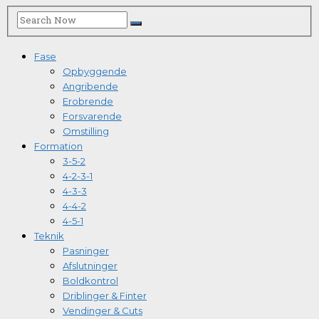
Fase
Opbyggende
Angribende
Erobrende
Forsvarende
Omstilling
Formation
3-5-2
4-2-3-1
4-3-3
4-4-2
4-5-1
Teknik
Pasninger
Afslutninger
Boldkontrol
Driblinger & Finter
Vendinger & Cuts