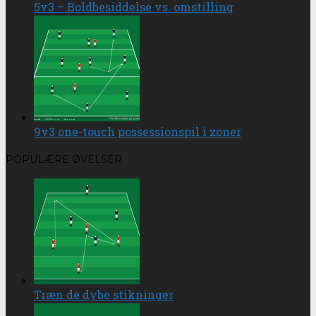
5v3 – Boldbesiddelse vs. omstilling
9v3 one-touch possessionspil i zoner
POPULÆRE ØVELSER
Træn de dybe stikninger