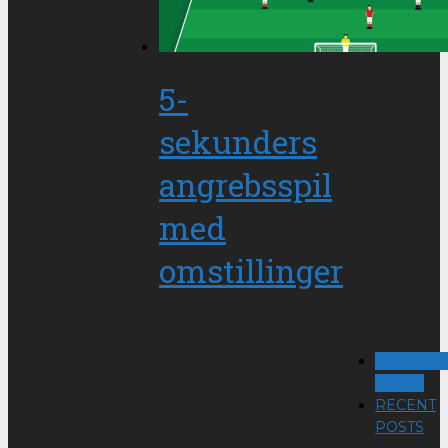
5-
sekunders
angrebsspil
med
omstillinger
POPULA
POSTS
RECENT
POSTS