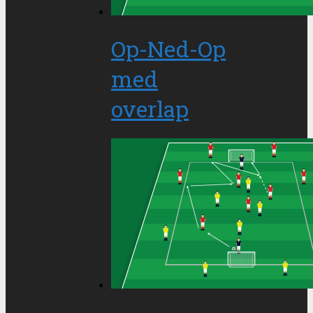
Op-Ned-Op
med
overlap