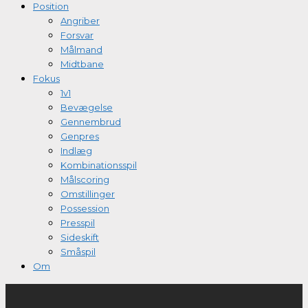
Position
Angriber
Forsvar
Målmand
Midtbane
Fokus
1v1
Bevægelse
Gennembrud
Genpres
Indlæg
Kombinationsspil
Målscoring
Omstillinger
Possession
Presspil
Sideskift
Småspil
Om