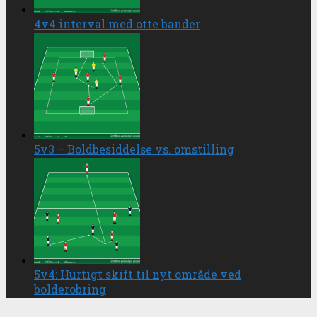
4v4 interval med otte bander
5v3 – Boldbesiddelse vs. omstilling
5v4: Hurtigt skift til nyt område ved
bolderobring