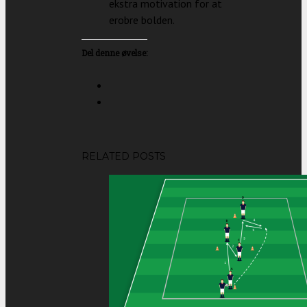
ekstra motivation for at
erobre bolden.
Del denne øvelse:
RELATED POSTS