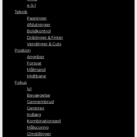
4-5-1
Teknik
Pasninger
Afslutninger
Boldkontrol
Driblinger & Finter
Vendinger & Cuts
Position
Angriber
Forsvar
Målmand
Midtbane
Fokus
1v1
Bevægelse
Gennembrud
Genpres
Indlæg
Kombinationsspil
Målscoring
Omstillinger