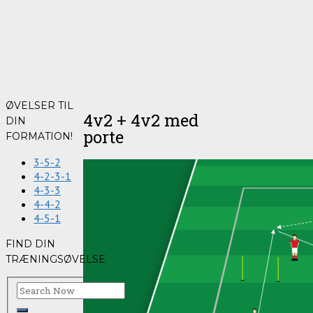
ØVELSER TIL
4v2 + 4v2 med
DIN
porte
FORMATION!
3-5-2
4-2-3-1
4-3-3
4-4-2
4-5-1
FIND DIN
TRÆNINGSØVELSE