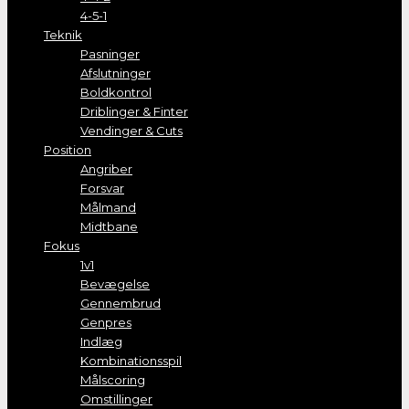
4-5-1
Teknik
Pasninger
Afslutninger
Boldkontrol
Driblinger & Finter
Vendinger & Cuts
Position
Angriber
Forsvar
Målmand
Midtbane
Fokus
1v1
Bevægelse
Gennembrud
Genpres
Indlæg
Kombinationsspil
Målscoring
Omstillinger