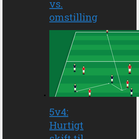
vs.
omstilling
5v4:
Hurtigt
skift til