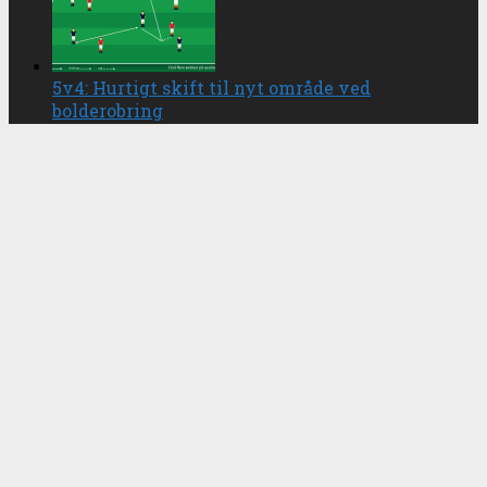
5v4: Hurtigt skift til nyt område ved
bolderobring