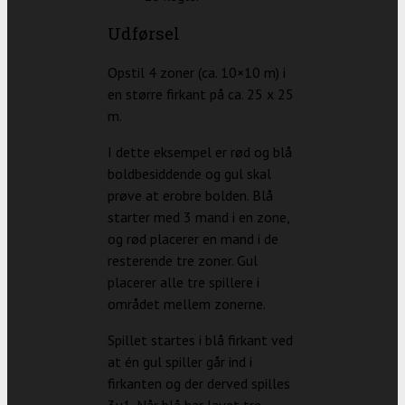
Udførsel
Opstil 4 zoner (ca. 10×10 m) i
en større firkant på ca. 25 x 25
m.
I dette eksempel er rød og blå
boldbesiddende og gul skal
prøve at erobre bolden. Blå
starter med 3 mand i en zone,
og rød placerer en mand i de
resterende tre zoner. Gul
placerer alle tre spillere i
området mellem zonerne.
Spillet startes i blå firkant ved
at én gul spiller går ind i
firkanten og der derved spilles
3v1. Når blå har lavet tre