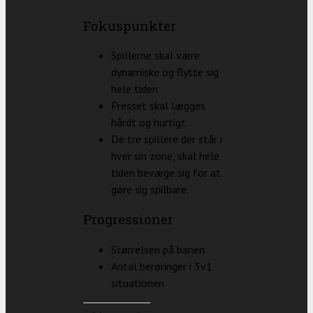
Fokuspunkter
Spillerne skal være
dynamiske og flytte sig
hele tiden
Presset skal lægges
hårdt og hurtigt
De tre spillere der står i
hver sin zone, skal hele
tiden bevæge sig for at
gøre sig spilbare.
Progressioner
Størrelsen på banen
Antal berøringer i 3v1
situationen