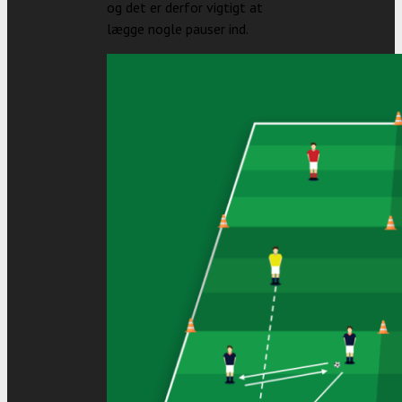
og det er derfor vigtigt at
lægge nogle pauser ind.