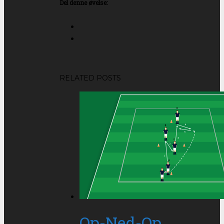
Del denne øvelse:
RELATED POSTS
Op-Ned-Op