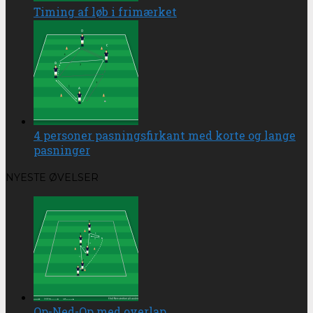
Timing af løb i frimærket
4 personer pasningsfirkant med korte og lange
pasninger
NYESTE ØVELSER
Op-Ned-Op med overlap