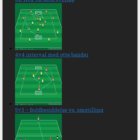
4v4 interval med otte bander
5v3 – Boldbesiddelse vs. omstilling