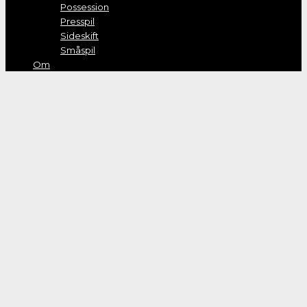
Possession
Presspil
Sideskift
Småspil
Om