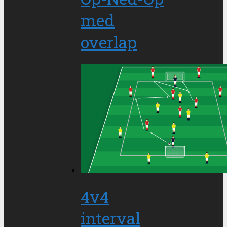
med
overlap
4v4
interval