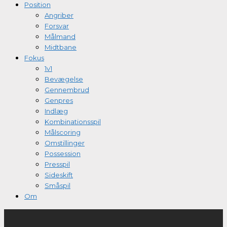
Position
Angriber
Forsvar
Målmand
Midtbane
Fokus
1v1
Bevægelse
Gennembrud
Genpres
Indlæg
Kombinationsspil
Målscoring
Omstillinger
Possession
Presspil
Sideskift
Småspil
Om