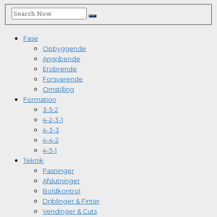
Fase
Opbyggende
Angribende
Erobrende
Forsvarende
Omstilling
Formation
3-5-2
4-2-3-1
4-3-3
4-4-2
4-5-1
Teknik
Pasninger
Afslutninger
Boldkontrol
Driblinger & Finter
Vendinger & Cuts