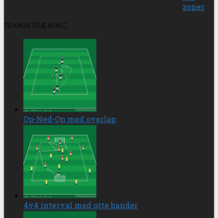
zoner
TEKNIKTRÆNING
Op-Ned-Op med overlap
4v4 interval med otte bander