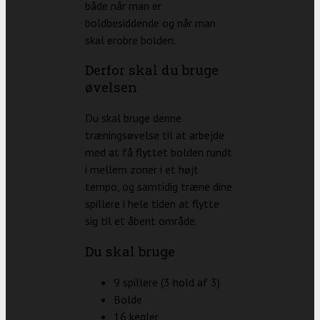
både når man er
boldbesiddende og når man
skal erobre bolden.
Derfor skal du bruge
øvelsen
Du skal bruge denne
træningsøvelse til at arbejde
med at få flyttet bolden rundt
i mellem zoner i et højt
tempo, og samtidig træne dine
spillere i hele tiden at flytte
sig til et åbent område.
Du skal bruge
9 spillere (3 hold af 3)
Bolde
16 kegler