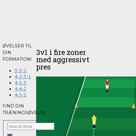
ØVELSER TIL
3v1 i fire zoner
DIN
med aggressivt
FORMATION!
pres
3-5-2
4-2-3-1
4-3-3
4-4-2
4-5-1
FIND DIN
TRÆNINGSØVELSE