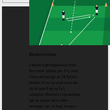
Beskrivelse
I denne træningsøvelse med
fire zoner spilles der 3v1 med
fokus på hurtigt at få flyttet
bolden til en ny zone hvor der
så vil opstå en ny 3v1
situation. Øvelsen s opsætning
gør at spiller hele tiden
bevæger sig i et højt tempo –