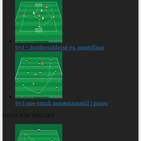
5v3 – Boldbesiddelse vs. omstilling
9v3 one-touch possessionspil i zoner
POPULÆRE ØVELSER