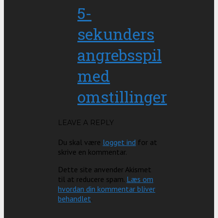
5-
sekunders
angrebsspil
med
omstillinger
LEAVE A REPLY
Du skal være
logget ind
for at
skrive en kommentar.
Dette site anvender Akismet
til at reducere spam.
Læs om
hvordan din kommentar bliver
behandlet
.