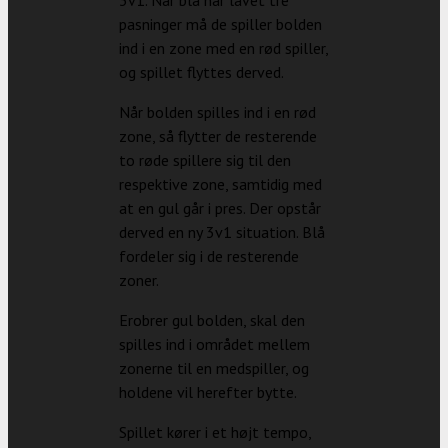
pasninger må de spiller bolden
ind i en zone med en rød spiller,
og spillet flyttes derved.
Når bolden spilles ind i en rød
zone, så flytter de resterende
to røde spillere sig til den
respektive zone, samtidig med
at en gul går i pres. Der opstår
derved en ny 3v1 situation. Blå
fordeler sig i de resterende
zoner.
Erobrer gul bolden, skal den
spilles ind i området mellem
zonerne til en medspiller, og
holdene vil herefter bytte.
Spillet kører i et højt tempo,