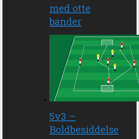
med otte
bander
5v3 –
Boldbesiddelse