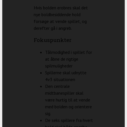
Hvis bolden erobres skal det
nye boldbesiddende hold
forsøge at vende spillet, og
derefter gå i angreb.
Fokuspunkter
Tålmodighed i spillet for
at åbne de rigtige
spilmuligheder
Spillerne skal udnytte
4v3 situationen
Den centrale
midtbanespiller skal
være hurtig til at vende
med bolden og orientere
sig.
De seks spillere fra hvert
hold skal både angribe