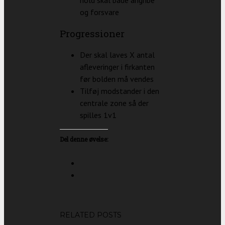
og forsvare
Progressioner
Der skal laves X antal
afleveringer i firkanten
før bolden må vendes
Tilføj modstander i den
centrale zone så der
spilles 1v1
Del denne øvelse:
RELATED POSTS