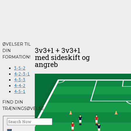
ØVELSER TIL
3v3+1 + 3v3+1
DIN
med sideskift og
FORMATION!
angreb
3-5-2
4-2-3-1
4-3-3
4-4-2
4-5-1
FIND DIN
TRÆNINGSØVELSE