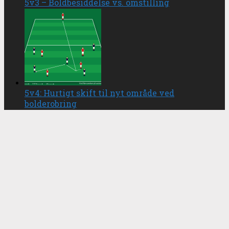
5v3 – Boldbesiddelse vs. omstilling
5v4: Hurtigt skift til nyt område ved
bolderobring