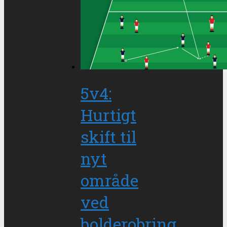
5v4:
Hurtigt
skift til
nyt
område
ved
bolderobring