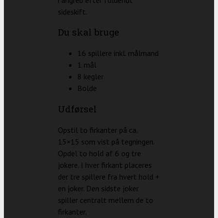
sideskift.
Du skal bruge
16 spillere inkl. målmand
1 mål
8 kegler
Bolde
Udførsel
Opstil to firkanter på ca.
15×15 som vist på tegningen.
Opdel to hold af 6 og tre
jokere. I hver firkant placeres
der tre spillere fra hvert hold +
en joker. Den sidste joker
spiller centralt mellem de to
firkanter.