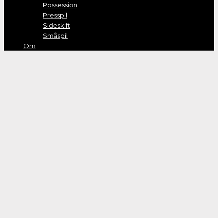
Possession
Presspil
Sideskift
Småspil
Om