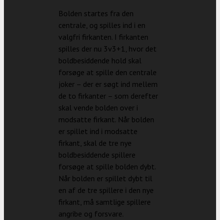
Bolden startes fra den
centrale, og spilles ind i en
valgfri firkanten. I firkanten
spilles der nu 3v3+1, hvor det
boldbesiddende hold skal
forsøge at spille den centrale
joker – der er søgt ind mellem
de to firkanter – som derefter
skal vende bolden over i
modsatte firkant. Når bolden
er spillet ind i modsatte
firkant, skal de tre nye
boldbesiddende spillere
forsøge at spille bolden dybt.
Når bolden er spillet dybt til
en af de tre spillere i den nye
firkant, må samtlige spillere
angribe og forsvare.