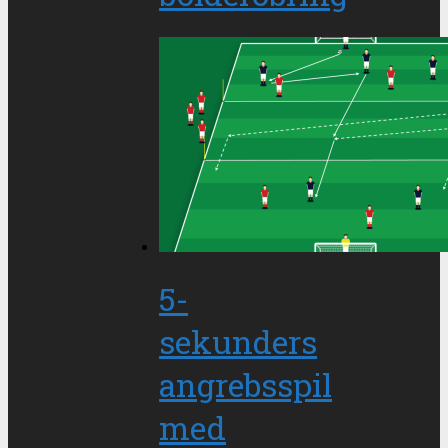
5-
sekunders
angrebsspil
med