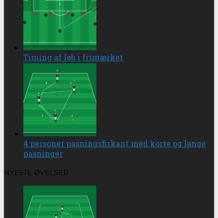
Timing af løb i frimærket
4 personer pasningsfirkant med korte og lange
pasninger
NYESTE ØVELSER