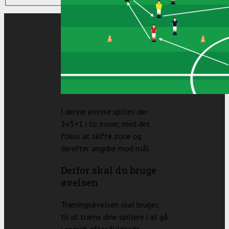
I denne øvelse spilles der
3v3+1 i to zoner, med det
fokus at skifte zone og
derefter angribe mod mål.
Derfor skal du bruge
øvelsen
Træningsøvelsen skal bruges
til at træne dine spillere i at gå
i angreb efter fuldendt