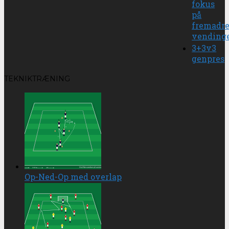
fokus
på
fremadre
vending
3+3v3
genpres
TEKNIKTRÆNING
Op-Ned-Op med overlap