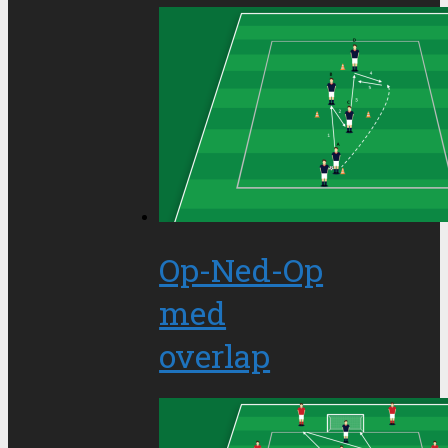
Op-Ned-Op
med
overlap