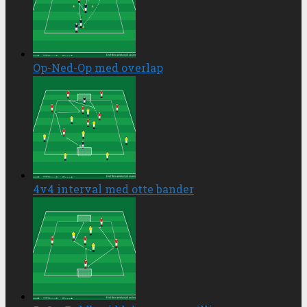
Op-Ned-Op med overlap
4v4 interval med otte bander