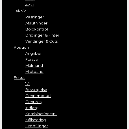
4-5-1
Teknik
Pasninger
Afslutninger
Boldkontrol
Driblinger & Finter
Vendinger & Cuts
Position
Angriber
Forsvar
Målmand
Midtbane
Fokus
1v1
Bevægelse
Gennembrud
Genpres
Indlæg
Kombinationsspil
Målscoring
Omstillinger