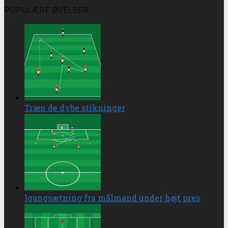
POPULÆRE ØVELSER
Træn de dybe stikninger
Igangsætning fra målmand under højt pres