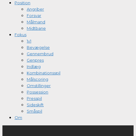
Position
Angriber
Forsvar
Målmand
Midtbane
Fokus
1v1
Bevægelse
Gennembrud
Genpres
Indlæg
Kombinationsspil
Målscoring
Omstillinger
Possession
Presspil
Sideskift
Småspil
Om