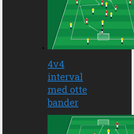
4v4
interval
med otte
bander