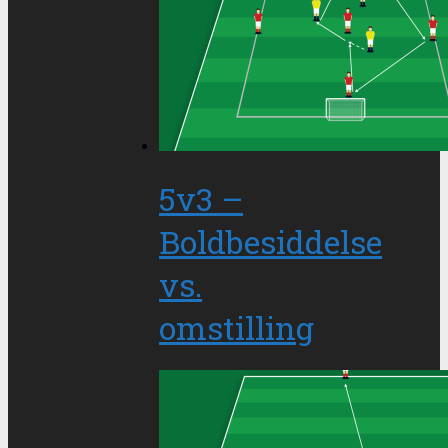
5v3 –
Boldbesiddelse
vs.
omstilling