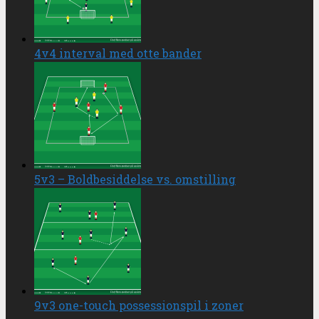
4v4 interval med otte bander
5v3 – Boldbesiddelse vs. omstilling
9v3 one-touch possessionspil i zoner