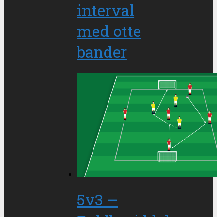
interval
med otte
bander
5v3 –