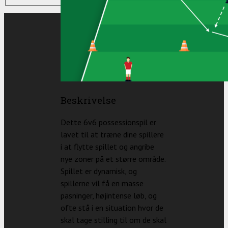
Beskrivelse
Dette 6v6 possessionspil er
lavet til at træne dine spillere
i at flytte spillet og angribe
nye zoner på et større område.
Spillet er dynamisk, og
spillerne vil få en masse
pasninger, højintense løb, og
ofte stå i en situation hvor de
skal tage stilling til om de skal