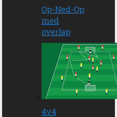
Op-Ned-Op
med
overlap
4v4