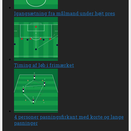
Igangsætning fra målmand under højt pres
Timing af løb i frimærket
4 personer pasningsfirkant med korte og lange
pasninger