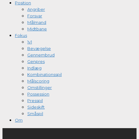
Position
Angriber
Forsvar
Målmand
Midtbane
Fokus
1v1
Bevægelse
Gennembrud
Genpres
Indlæg
Kombinationsspil
Målscoring
Omstillinger
Possession
Presspil
Sideskift
Småspil
Om