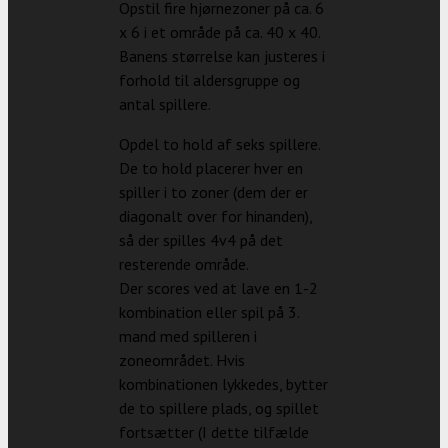
Opstil fire hjørnezoner på ca. 6
x 6 i et område på ca. 40 x 40.
Banens størrelse kan justeres i
forhold til aldersgruppe og
antal spillere.
Opdel to hold af seks spillere.
De to hold placerer hver en
spiller i to zoner (dem der er
diagonalt over for hinanden),
så der spilles 4v4 på det
resterende område.
Der scores ved at lave en 1-2
kombination eller spil på 3.
mand med spilleren i
zoneområdet. Hvis
kombinationen lykkedes, bytter
de to spillere plads, og spillet
fortsætter (I dette tilfælde