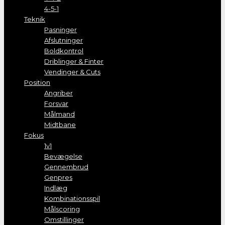
4-5-1
Teknik
Pasninger
Afslutninger
Boldkontrol
Driblinger & Finter
Vendinger & Cuts
Position
Angriber
Forsvar
Målmand
Midtbane
Fokus
1v1
Bevægelse
Gennembrud
Genpres
Indlæg
Kombinationsspil
Målscoring
Omstillinger