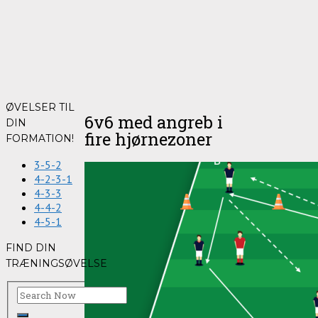
ØVELSER TIL
6v6 med angreb i
DIN
fire hjørnezoner
FORMATION!
3-5-2
4-2-3-1
4-3-3
4-4-2
4-5-1
FIND DIN
TRÆNINGSØVELSE