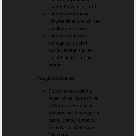
samt udfylde deres rolle.
Spillerne skal kunne
udnytte åbne rum når der
angribes en ny zone.
Spillerne skal være
bevægelse, og skal
kunne bevæge sig væk
fra bolden for at åbne
områder.
Progressioner
Du kan ændre spillets
regler, så der ikke står en
spiller i zonen, men at
spillerne skal bevæge sig
derind. Derved opnår du
mere fokus på at søge
åbne rum.