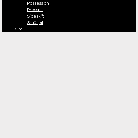
Possession
Presspil
Sideskift
Småspil
Om