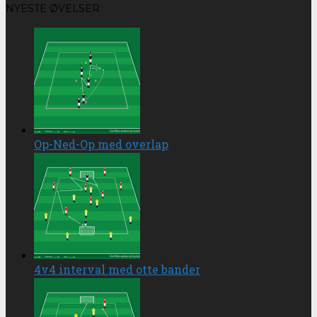
NYESTE ØVELSER
Op-Ned-Op med overlap
4v4 interval med otte bander