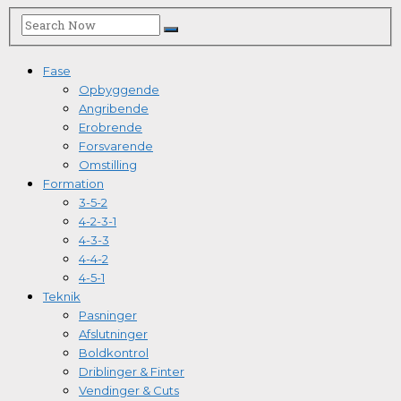
Fase
Opbyggende
Angribende
Erobrende
Forsvarende
Omstilling
Formation
3-5-2
4-2-3-1
4-3-3
4-4-2
4-5-1
Teknik
Pasninger
Afslutninger
Boldkontrol
Driblinger & Finter
Vendinger & Cuts