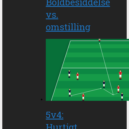
Boldbesiddelse
vs.
omstilling
5v4:
Hurtigt