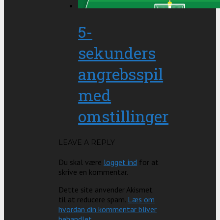
5-
sekunders
angrebsspil
med
omstillinger
LEAVE A REPLY
Du skal være
logget ind
for at
skrive en kommentar.
Dette site anvender Akismet
til at reducere spam.
Læs om
hvordan din kommentar bliver
behandlet
.