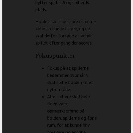
bytter spiller
A
og spiller
B
plads.
Holdet kan ikke score i samme
zone to gange i træk, og de
skal derfor forsøge at vende
spillet efter gang der scores.
Fokuspunkter
Fokus på at spillerne
bedømmer hvornår vi
skal spille bolden til et
nyt område.
Alle spillere skal hele
tiden være
opmærksomme på
bolden, spillerne og åbne
rum, for at kunne hhv.
forsvare og angribe,