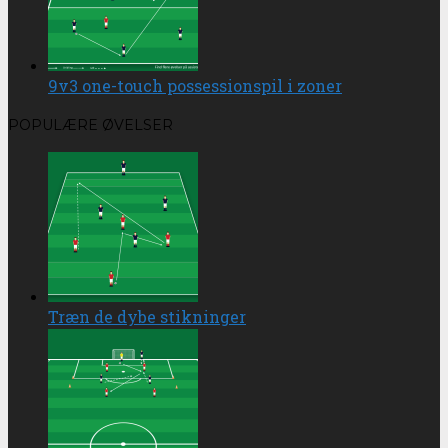
9v3 one-touch possessionspil i zoner
POPULÆRE ØVELSER
Træn de dybe stikninger