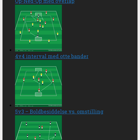
Op-Ned-Op med overlap
4v4 interval med otte bander
5v3 – Boldbesiddelse vs. omstilling