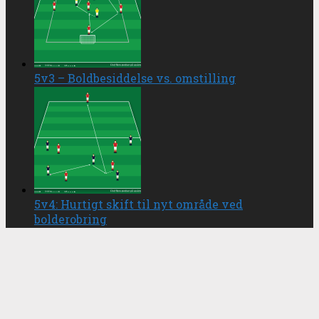
5v3 – Boldbesiddelse vs. omstilling
5v4: Hurtigt skift til nyt område ved
bolderobring