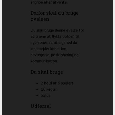
angribe eller afvente.
Derfor skal du bruge
øvelsen
Du skal bruge denne øvelse for
at træne at flytte bolden til
nye zoner, samtidig med du
indarbejder kondition,
bevægelse, positionering og
kommunikation.
Du skal bruge
2 hold af 6 spillere
16 kegler
bolde
Udførsel