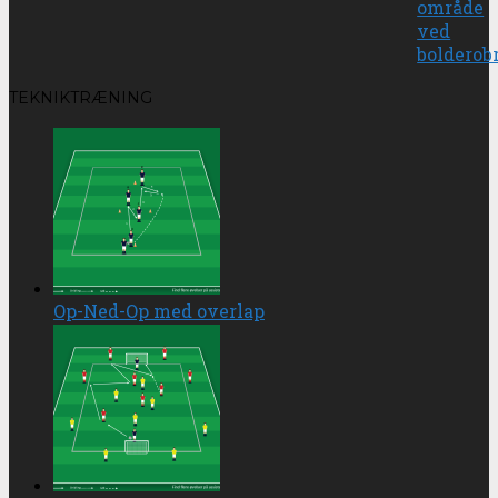
område
ved
bolderob
TEKNIKTRÆNING
Op-Ned-Op med overlap