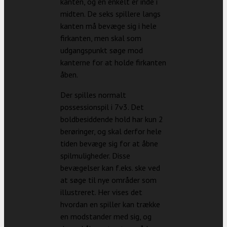
kanten, og en enkelt er inde i
midten. De seks spillere langs
kanten må bevæge sig i hele
firkanten, men skal som
udgangspunkt søge mod
kanterne for at holde firkanten
åben.
Der spilles normalt
possessionspil i 7v3. Det
boldbesiddende hold har kun 2
berøringer, og skal derfor hele
tiden bevæge sig for at åbne
spilmuligheder. Disse
bevægelser kan f.eks. ske ved
at søge til nye områder som
illustreret. Her vises det
hvordan en spiller kan trække
en modstander med sig, og