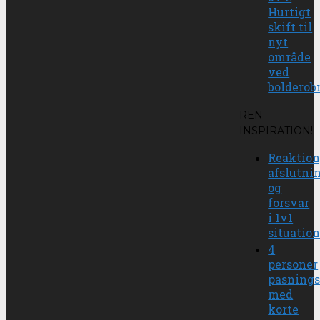
Hurtigt
skift til
nyt
område
ved
bolderob
REN
INSPIRATION!
Reaktion
afslutni
og
forsvar
i 1v1
situatio
4
personer
pasnings
med
korte