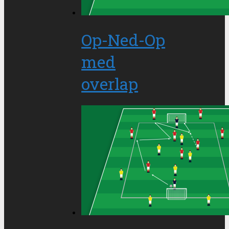
Op-Ned-Op
med
overlap