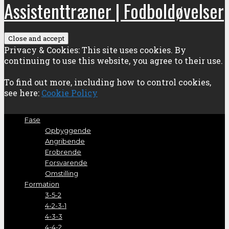
Assistenttræner | Fodboldøvelser
Privacy & Cookies: This site uses cookies. By
continuing to use this website, you agree to their use.
To find out more, including how to control cookies,
see here:
Cookie Policy
Fase
Opbyggende
Angribende
Erobrende
Forsvarende
Omstilling
Formation
3-5-2
4-2-3-1
4-3-3
4-4-2