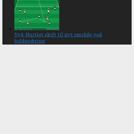
5v4: Hurtigt skift til nyt område ved
bolderobring