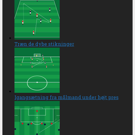
Træn de dybe stikninger
Igangsætning fra målmand under højt pres