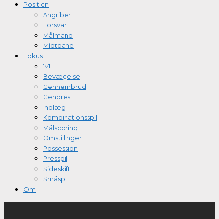
Position
Angriber
Forsvar
Målmand
Midtbane
Fokus
1v1
Bevægelse
Gennembrud
Genpres
Indlæg
Kombinationsspil
Målscoring
Omstillinger
Possession
Presspil
Sideskift
Småspil
Om