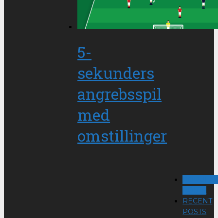
5-
sekunders
angrebsspil
med
omstillinger
POPULA
POSTS
RECENT
POSTS