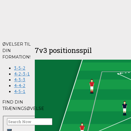
ØVELSER TIL
7v3 positionsspil
DIN
FORMATION!
3-5-2
4-2-3-1
4-3-3
4-4-2
4-5-1
FIND DIN
TRÆNINGSØVELSE