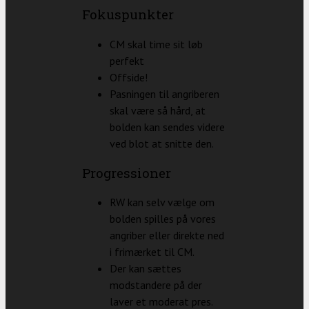
Fokuspunkter
CM skal time sit løb
perfekt
Offside!
Pasningen til angriberen
skal være så hård, at
bolden kan sendes videre
ved blot at snitte den.
Progressioner
RW kan selv vælge om
bolden spilles på vores
angriber eller direkte ned
i frimærket til CM.
Der kan sættes
modstandere på der
laver et moderat pres.