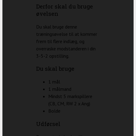
Derfor skal du bruge
øvelsen
Du skal bruge denne
træningsøvelse til at kommer
frem til flere indlæg, og
overraske modstanderen i din
3-5-2 opstilling.
Du skal bruge
1 mål
1 målmand
Mindst 5 markspillere
(CB, CM, RW 2 x Ang)
Bolde
Udførsel