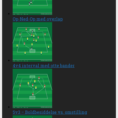
Op-Ned-Op med overlap
4v4 interval med otte bander
5v3 – Boldbesiddelse vs. omstilling