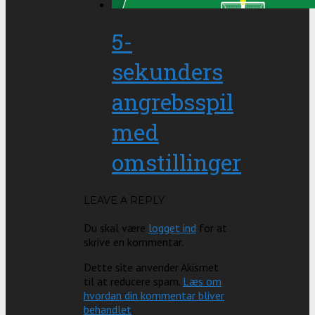
5-
sekunders
angrebsspil
med
omstillinger
LEAVE A REPLY
Du skal være
logget ind
for at
skrive en kommentar.
Dette site anvender Akismet
til at reducere spam.
Læs om
hvordan din kommentar bliver
behandlet
.