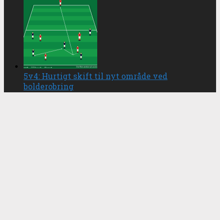
5v4: Hurtigt skift til nyt område ved
bolderobring