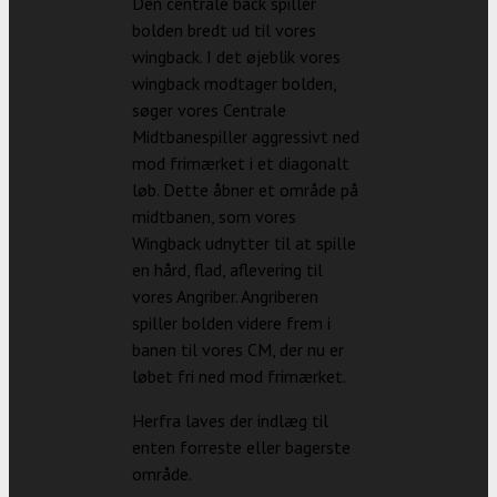
Den centrale back spiller
bolden bredt ud til vores
wingback. I det øjeblik vores
wingback modtager bolden,
søger vores Centrale
Midtbanespiller aggressivt ned
mod frimærket i et diagonalt
løb. Dette åbner et område på
midtbanen, som vores
Wingback udnytter til at spille
en hård, flad, aflevering til
vores Angriber. Angriberen
spiller bolden videre frem i
banen til vores CM, der nu er
løbet fri ned mod frimærket.
Herfra laves der indlæg til
enten forreste eller bagerste
område.