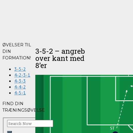
ØVELSER TIL
3-5-2 – angreb
DIN
over kant med
FORMATION!
8’er
3-5-2
4-2-3-1
4-3-3
4-4-2
4-5-1
FIND DIN
TRÆNINGSØVELSE