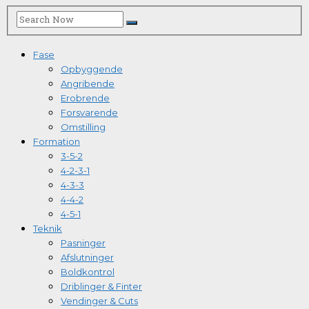
Fase
Opbyggende
Angribende
Erobrende
Forsvarende
Omstilling
Formation
3-5-2
4-2-3-1
4-3-3
4-4-2
4-5-1
Teknik
Pasninger
Afslutninger
Boldkontrol
Driblinger & Finter
Vendinger & Cuts