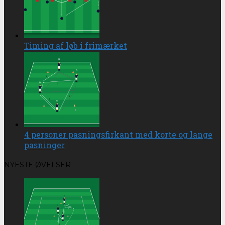
Timing af løb i frimærket
4 personer pasningsfirkant med korte og lange
pasninger
NYESTE ØVELSER