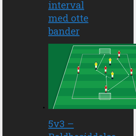
interval
med otte
bander
5v3 –