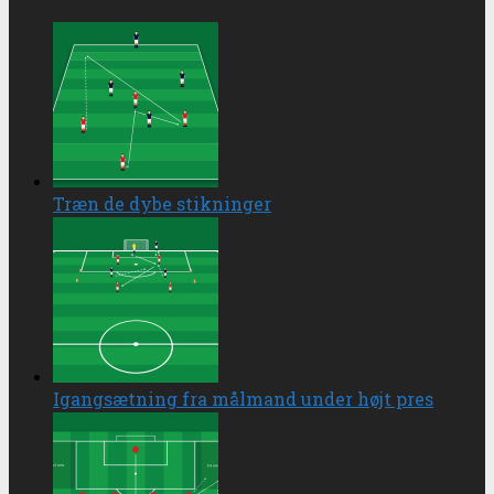
Træn de dybe stikninger
Igangsætning fra målmand under højt pres