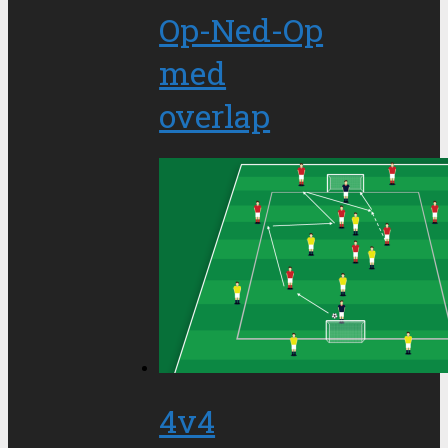
Op-Ned-Op
med
overlap
4v4