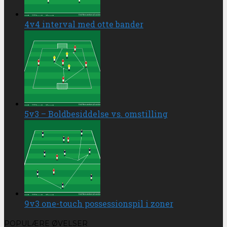
4v4 interval med otte bander
5v3 – Boldbesiddelse vs. omstilling
9v3 one-touch possessionspil i zoner
POPULÆRE ØVELSER