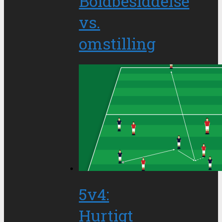
Boldbesiddelse
vs.
omstilling
5v4:
Hurtigt