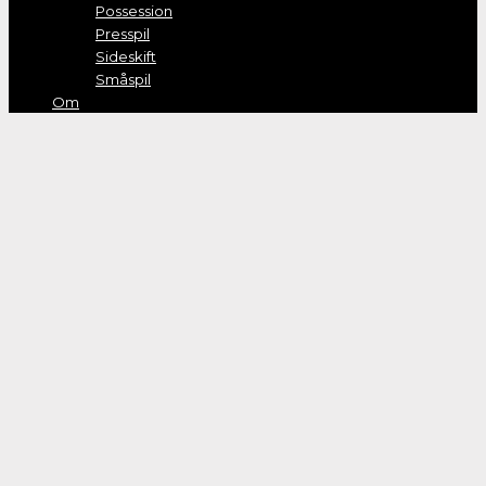
Possession
Presspil
Sideskift
Småspil
Om