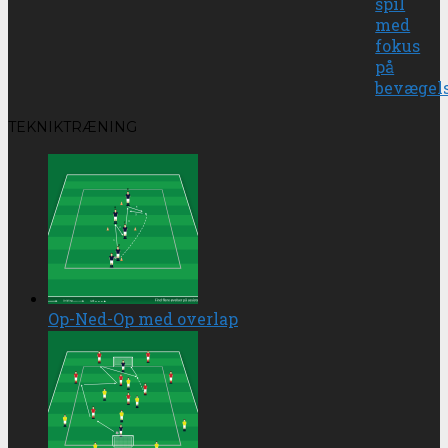
spil
med
fokus
på
bevægel
TEKNIKTRÆNING
Op-Ned-Op med overlap