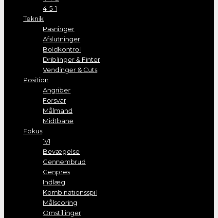
4-5-1
Teknik
Pasninger
Afslutninger
Boldkontrol
Driblinger & Finter
Vendinger & Cuts
Position
Angriber
Forsvar
Målmand
Midtbane
Fokus
1v1
Bevægelse
Gennembrud
Genpres
Indlæg
Kombinationsspil
Målscoring
Omstillinger