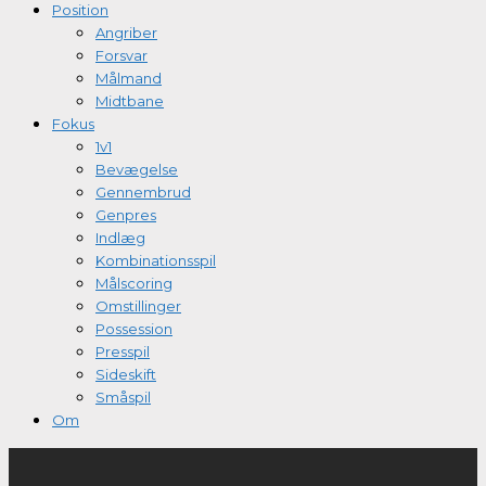
Position
Angriber
Forsvar
Målmand
Midtbane
Fokus
1v1
Bevægelse
Gennembrud
Genpres
Indlæg
Kombinationsspil
Målscoring
Omstillinger
Possession
Presspil
Sideskift
Småspil
Om