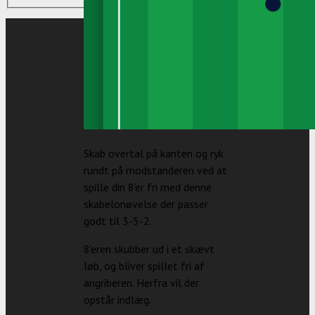
Skab overtal på kanten og ryk
rundt på modstanderen ved at
spille din 8’er fri med denne
skabelonøvelse der passer
godt til 3-5-2.
8’eren skubber ud i et skævt
løb, og bliver spillet fri af
angriberen. Herfra vil der
opstår indlæg.