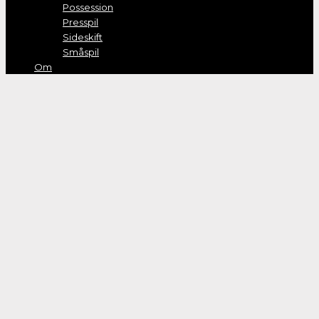
Possession
Presspil
Sideskift
Småspil
Om