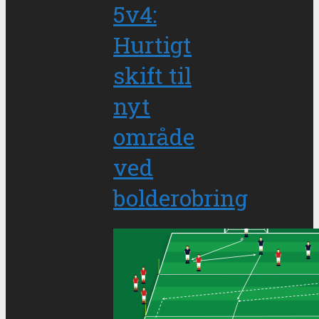
5v4:
Hurtigt
skift til
nyt
område
ved
bolderobring