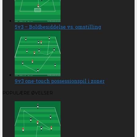
5v3 – Boldbesiddelse vs. omstilling
9v3 one-touch possessionspil i zoner
POPULÆRE ØVELSER