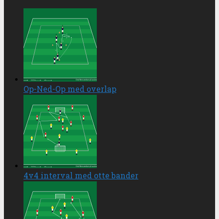
Op-Ned-Op med overlap
4v4 interval med otte bander