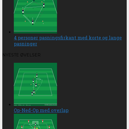
4 personer pasningsfirkant med korte og lange
pasninger
NYESTE ØVELSER
Op-Ned-Op med overlap