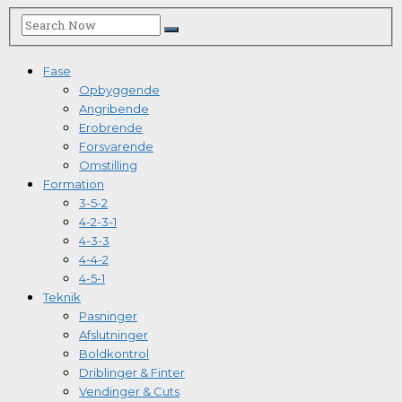
Fase
Opbyggende
Angribende
Erobrende
Forsvarende
Omstilling
Formation
3-5-2
4-2-3-1
4-3-3
4-4-2
4-5-1
Teknik
Pasninger
Afslutninger
Boldkontrol
Driblinger & Finter
Vendinger & Cuts