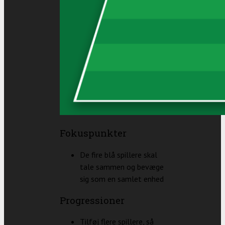
Fokuspunkter
De fire blå spillere skal
tale sammen og bevæge
sig som en samlet enhed
Progressioner
Tilføj flere spillere, så