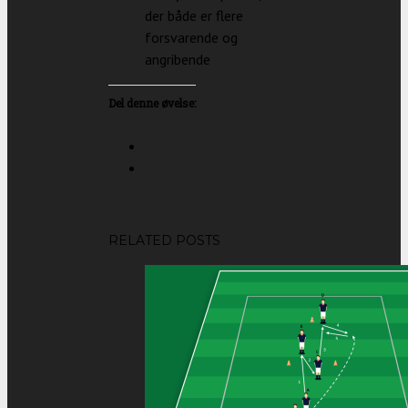
der både er flere
forsvarende og
angribende
Del denne øvelse:
RELATED POSTS