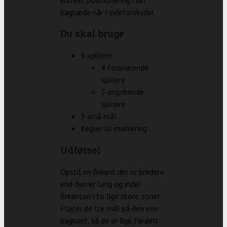
bagkæde når i sideforskyder.
Du skal bruge
9 spillere
4 forsvarende
spillere
5 angribende
spillere
3 små mål
Kegler til markering
Udførsel
Opstil en firkant der er bredere
end den er lang og indel
firkanten i to lige store zoner.
Placér de tre mål på den ene
bagkant, så de er lige fordelt