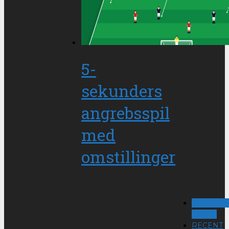
5-
sekunders
angrebsspil
med
omstillinger
POPULA
POSTS
RECENT