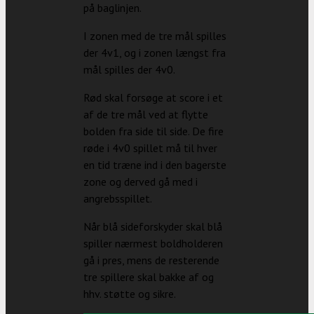
på baglinjen.
I zonen med de tre mål spilles
der 4v1, og i zonen længst fra
mål spilles der 4v0.
Rød skal forsøge at score i et
af de tre mål ved at flytte
bolden fra side til side. De fire
røde i 4v0 spillet må til hver
en tid træne ind i den bagerste
zone og derved gå med i
angrebsspillet.
Når blå sideforskyder skal blå
spiller nærmest boldholderen
gå i pres, mens de resterende
tre spillere skal bakke af og
hhv. støtte og sikre.