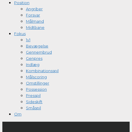
Position
Angriber
Forsvar
Målmand
Midtbane
Fokus
1v1
Bevægelse
Gennembrud
Genpres
Indlæg
Kombinationsspil
Målscoring
Omstillinger
Possession
Presspil
Sideskift
Småspil
Om