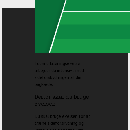
I denne træningsøvelse
arbejder du intensivt med
sideforskydningen af din
bagkæde.
Derfor skal du bruge
øvelsen
Du skal bruge øvelsen for at
træne sideforskydning og
korrekt positionering i din