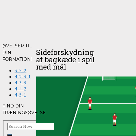
ØVELSER TIL
Sideforskydning
DIN
af bagkæde i spil
FORMATION!
med mål
3-5-2
4-2-3-1
4-3-3
4-4-2
4-5-1
FIND DIN
TRÆNINGSØVELSE