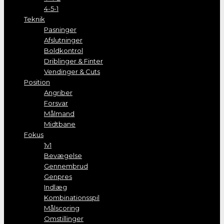
4-5-1
Teknik
Pasninger
Afslutninger
Boldkontrol
Driblinger & Finter
Vendinger & Cuts
Position
Angriber
Forsvar
Målmand
Midtbane
Fokus
1v1
Bevægelse
Gennembrud
Genpres
Indlæg
Kombinationsspil
Målscoring
Omstillinger