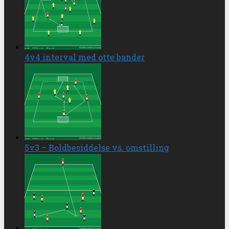
4v4 interval med otte bander
5v3 – Boldbesiddelse vs. omstilling