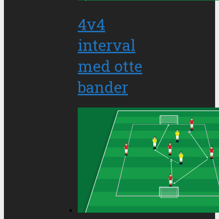
4v4
interval
med otte
bander