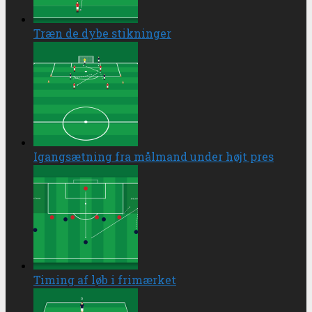
Træn de dybe stikninger
Igangsætning fra målmand under højt pres
Timing af løb i frimærket