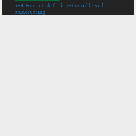
5v4: Hurtigt skift til nyt område ved
bolderobring