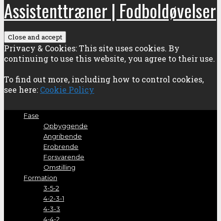
Assistenttræner | Fodboldøvelser
Privacy & Cookies: This site uses cookies. By
continuing to use this website, you agree to their use.
To find out more, including how to control cookies,
see here:
Cookie Policy
Fase
Opbyggende
Angribende
Erobrende
Forsvarende
Omstilling
Formation
3-5-2
4-2-3-1
4-3-3
4-4-2