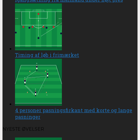
Timing af løb i frimærket
4 personer pasningsfirkant med korte og lange
pasninger
NYESTE ØVELSER