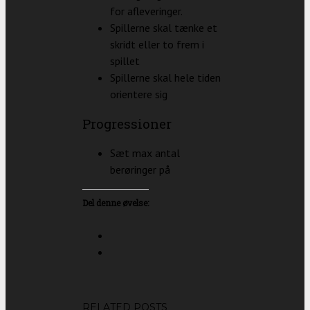
for afleveringer.
Spillerne skal tænke et
skridt eller to frem i
spillet
Spillerne skal hele tiden
orientere sig
Progressioner
Sæt max antal
berøringer på
Del denne øvelse:
RELATED POSTS