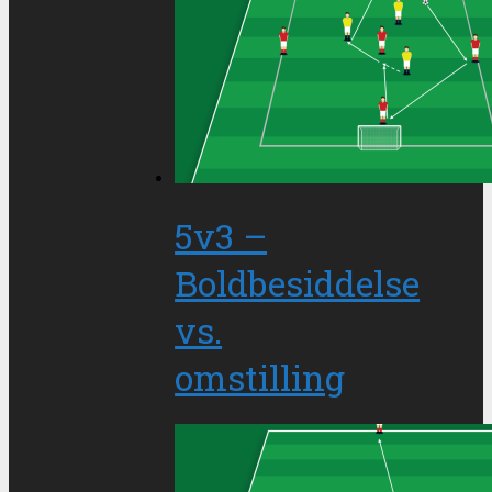
5v3 –
Boldbesiddelse
vs.
omstilling