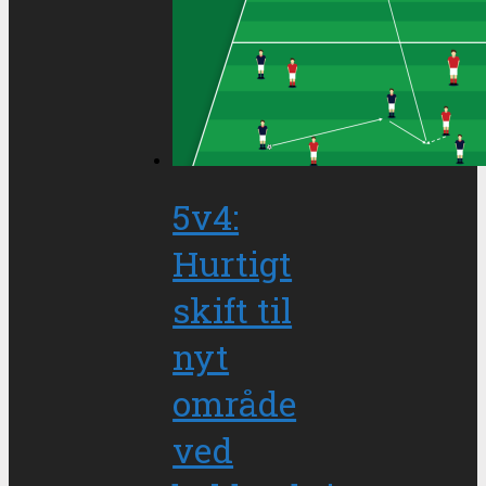
5v4:
Hurtigt
skift til
nyt
område
ved