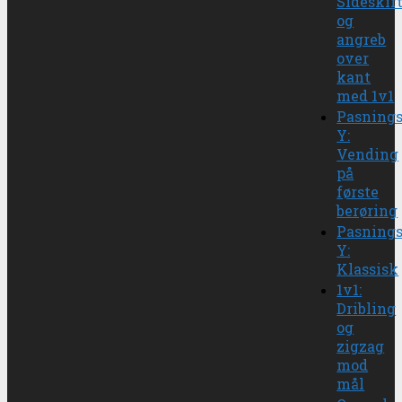
Sideskif
og
angreb
over
kant
med 1v1
Pasnings
Y:
Vending
på
første
berøring
Pasnings
Y:
Klassisk
1v1:
Dribling
og
zigzag
mod
mål