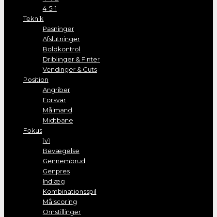
4-5-1
Teknik
Pasninger
Afslutninger
Boldkontrol
Driblinger & Finter
Vendinger & Cuts
Position
Angriber
Forsvar
Målmand
Midtbane
Fokus
1v1
Bevægelse
Gennembrud
Genpres
Indlæg
Kombinationsspil
Målscoring
Omstillinger