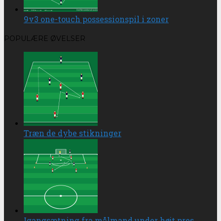
9v3 one-touch possessionspil i zoner
POPULÆRE ØVELSER
Træn de dybe stikninger
Igangsætning fra målmand under højt pres