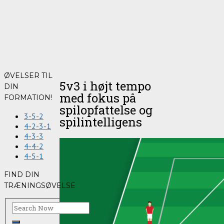
ØVELSER TIL
5v3 i højt tempo
DIN
med fokus på
FORMATION!
spilopfattelse og
3-5-2
spilintelligens
4-2-3-1
4-3-3
4-4-2
4-5-1
FIND DIN
TRÆNINGSØVELSE