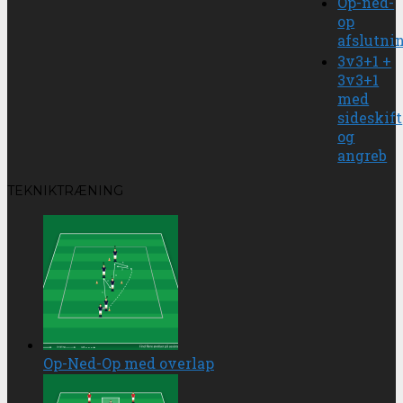
Op-ned-
op
afslutni
3v3+1 +
3v3+1
med
sideskift
og
angreb
TEKNIKTRÆNING
Op-Ned-Op med overlap