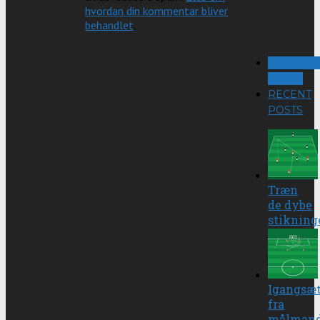
hvordan din kommentar bliver
behandlet
.
POPULA
POSTS
RECENT
POSTS
Træn
de dybe
stikning
Igangsæ
fra
målman