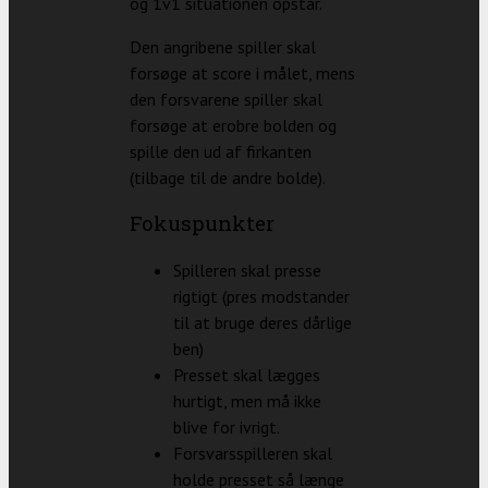
og 1v1 situationen opstår.
Den angribene spiller skal
forsøge at score i målet, mens
den forsvarene spiller skal
forsøge at erobre bolden og
spille den ud af firkanten
(tilbage til de andre bolde).
Fokuspunkter
Spilleren skal presse
rigtigt (pres modstander
til at bruge deres dårlige
ben)
Presset skal lægges
hurtigt, men må ikke
blive for ivrigt.
Forsvarsspilleren skal
holde presset så længe