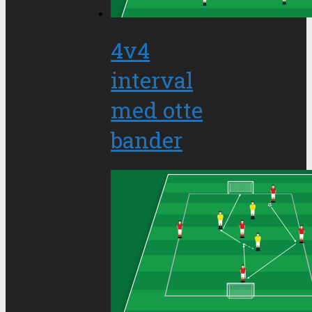
4v4
interval
med otte
bander