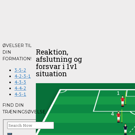
ØVELSER TIL
Reaktion,
DIN
afslutning og
FORMATION!
forsvar i 1v1
3-5-2
situation
4-2-3-1
4-3-3
4-4-2
4-5-1
FIND DIN
TRÆNINGSØVELSE