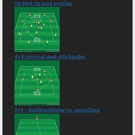
Op-Ned-Op med overlap
4v4 interval med otte bander
5v3 – Boldbesiddelse vs. omstilling