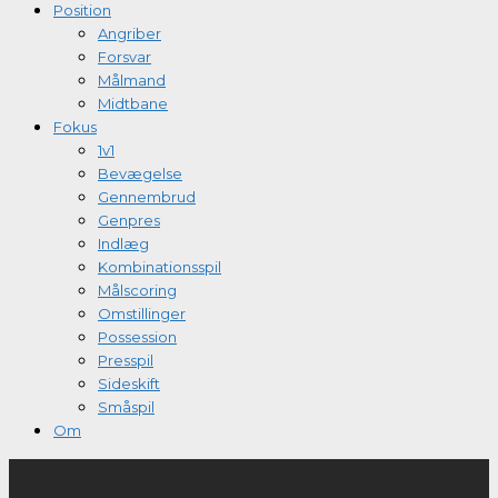
Position
Angriber
Forsvar
Målmand
Midtbane
Fokus
1v1
Bevægelse
Gennembrud
Genpres
Indlæg
Kombinationsspil
Målscoring
Omstillinger
Possession
Presspil
Sideskift
Småspil
Om