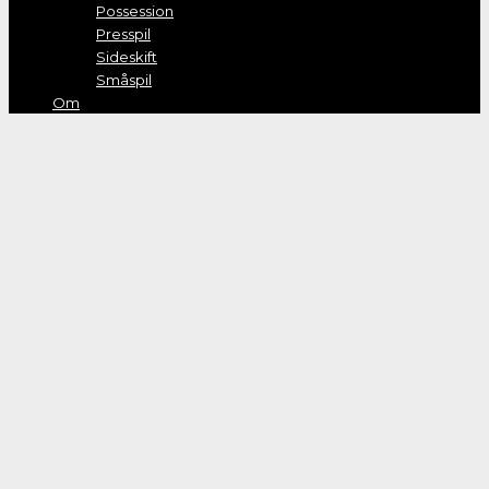
Possession
Presspil
Sideskift
Småspil
Om