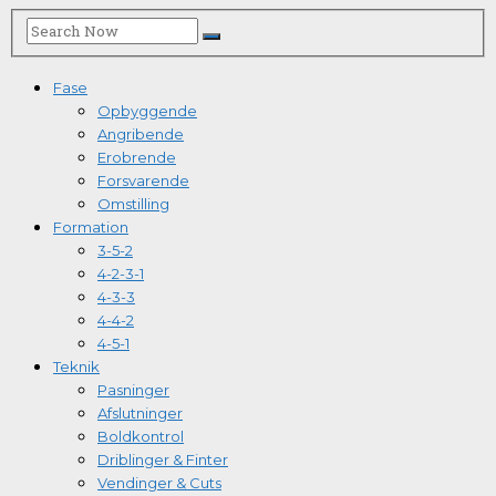
Fase
Opbyggende
Angribende
Erobrende
Forsvarende
Omstilling
Formation
3-5-2
4-2-3-1
4-3-3
4-4-2
4-5-1
Teknik
Pasninger
Afslutninger
Boldkontrol
Driblinger & Finter
Vendinger & Cuts