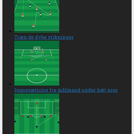
Træn de dybe stikninger
Igangsætning fra målmand under højt pres