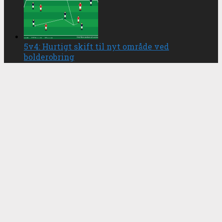
5v4: Hurtigt skift til nyt område ved
bolderobring