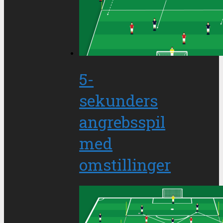
5-
sekunders
angrebsspil
med
omstillinger