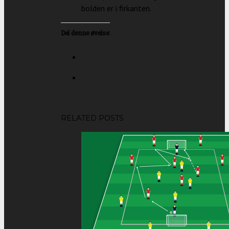
bolden er i firkanten.
Del denne øvelse:
RELATED POSTS