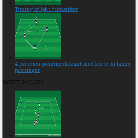
Timing af løb i frimærket
4 personer pasningsfirkant med korte og lange
pasninger
NYESTE ØVELSER