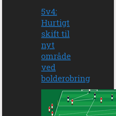
5v4:
Hurtigt
skift til
nyt
område
ved
bolderobring