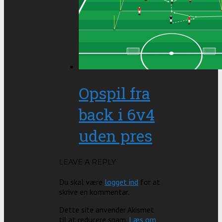
Opspil fra
back i 6v4
uden pres
LEAVE A REPLY
Du skal være
logget ind
for at
skrive en kommentar.
Dette site anvender Akismet
til at reducere spam.
Læs om