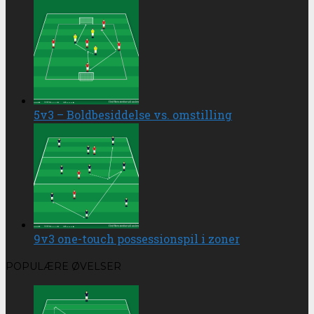
5v3 – Boldbesiddelse vs. omstilling
9v3 one-touch possessionspil i zoner
POPULÆRE ØVELSER