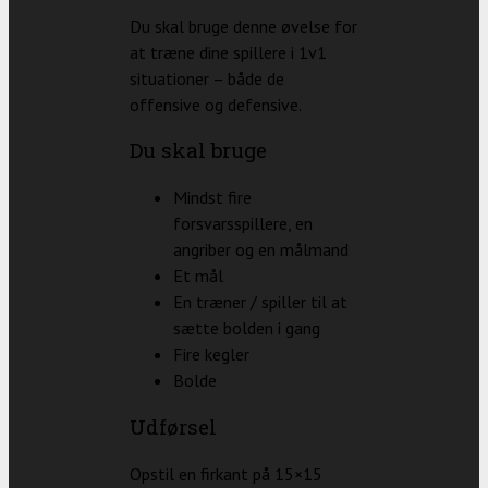
Du skal bruge denne øvelse for
at træne dine spillere i 1v1
situationer – både de
offensive og defensive.
Du skal bruge
Mindst fire
forsvarsspillere, en
angriber og en målmand
Et mål
En træner / spiller til at
sætte bolden i gang
Fire kegler
Bolde
Udførsel
Opstil en firkant på 15×15