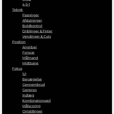
4-5-1
Teknik
Pasninger
Afslutninger
Boldkontrol
Driblinger & Finter
Vendinger & Cuts
Position
Angriber
Forsvar
Målmand
Midtbane
Fokus
1v1
Bevægelse
Gennembrud
Genpres
Indlæg
Kombinationsspil
Målscoring
Omstillinger