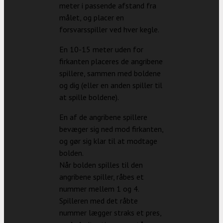
meter i passende afstand fra
målet, og placer en
forsvarsspiller ved hver kegle.
En 10-15 meter uden for
firkanten placeres de angribene
spillere, sammen med boldene
og dig (eller en anden spiller til
at spille boldene).
En af de angribene spillere
bevæger sig ned mod firkanten,
og gør sig klar til at modtage
bolden.
Når bolden spilles til den
angribene spiller, råbes et
nummer mellem 1 og 4.
Spilleren med det råbte
nummer lægger straks et pres,