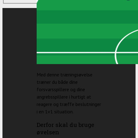
Med denne træningsøvelse
træner du både dine
forsvarsspillere og dine
angrebsspillere i hurtigt at
reagere og træffe beslutninger
i en 1v1 situation.
Derfor skal du bruge
øvelsen