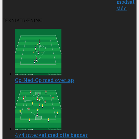
modsat
side
TEKNIKTRÆNING
Op-Ned-Op med overlap
4v4 interval med otte bander