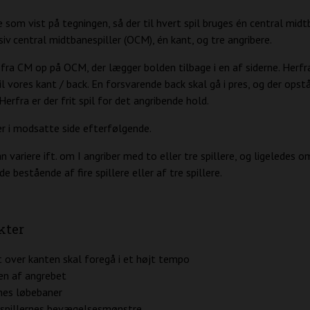
e som vist på tegningen, så der til hvert spil bruges én central midt
iv central midtbanespiller (OCM), én kant, og tre angribere.
 fra CM op på OCM, der lægger bolden tilbage i en af siderne. Herfr
l vores kant / back. En forsvarende back skal gå i pres, og der opst
Herfra er der frit spil for det angribende hold.
r i modsatte side efterfølgende.
n variere ift. om I angriber med to eller tre spillere, og ligeledes o
bestående af fire spillere eller af tre spillere.
kter
 over kanten skal foregå i et højt tempo
en af angrebet
nes løbebaner
spillernes bevægelsesmønstre