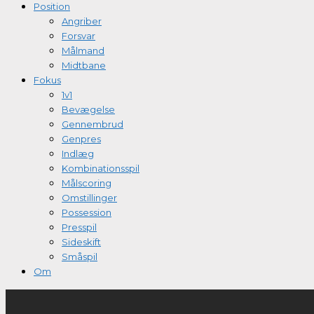
Position
Angriber
Forsvar
Målmand
Midtbane
Fokus
1v1
Bevægelse
Gennembrud
Genpres
Indlæg
Kombinationsspil
Målscoring
Omstillinger
Possession
Presspil
Sideskift
Småspil
Om