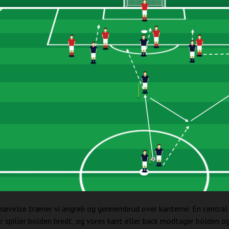
søvelse træner vi angreb og gennembrud over kanterne. En central
r spiller bolden bredt, og vores kant eller back modtager bolden o