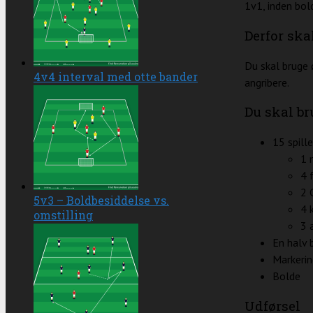
1v1, inden bol
Derfor ska
Du skal bruge 
4v4 interval med otte bander
angribere.
Du skal br
15 spille
1 
4 
2 
5v3 – Boldbesiddelse vs.
4 
omstilling
3 
En halv
Markeri
Bolde
Udførsel