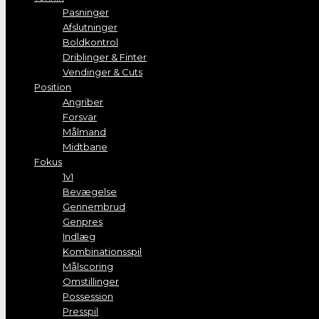
Pasninger
Afslutninger
Boldkontrol
Driblinger & Finter
Vendinger & Cuts
Position
Angriber
Forsvar
Målmand
Midtbane
Fokus
1v1
Bevægelse
Gennembrud
Genpres
Indlæg
Kombinationsspil
Målscoring
Omstillinger
Possession
Presspil