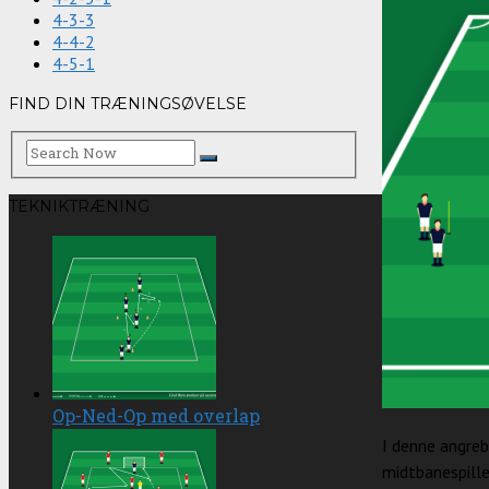
4-3-3
4-4-2
4-5-1
FIND DIN TRÆNINGSØVELSE
TEKNIKTRÆNING
Op-Ned-Op med overlap
I denne angreb
midtbanespille