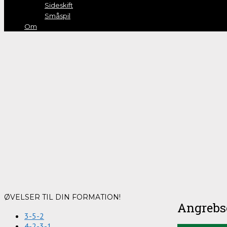
Sideskift
Småspil
Om
ØVELSER TIL DIN FORMATION!
Angrebsø
3-5-2
4-2-3-1