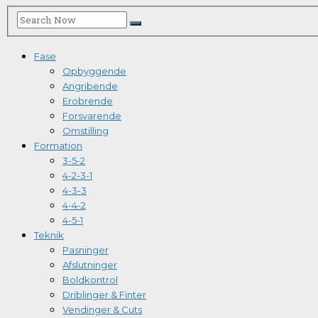
Fase
Opbyggende
Angribende
Erobrende
Forsvarende
Omstilling
Formation
3-5-2
4-2-3-1
4-3-3
4-4-2
4-5-1
Teknik
Pasninger
Afslutninger
Boldkontrol
Driblinger & Finter
Vendinger & Cuts