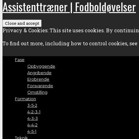
Assistenttræner | Fodboldøvelser
Privacy & Cookies: This site uses cookies. By continuing
To find out more, including how to control cookies, see
Fase
Opbyggende
Angribende
Erobrende
Forsvarende
Omstilling
Formation
3-5-2
4-2-3-1
4-3-3
4-4-2
4-5-1
Teknik