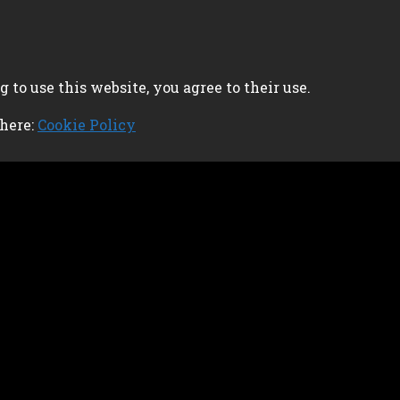
 to use this website, you agree to their use.
 here:
Cookie Policy