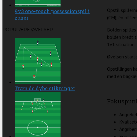
Opstil spillern
9v3 one-touch possessionspil i
(CM), én offens
zoner
Bolden spilles
POPULÆRE ØVELSER
bolden bredt ti
1v1 situation. 
Øvelsen starte
Opstillingen ka
med en bagkæde 
Træn de dybe stikninger
Fokuspun
Angrebet
Kvalitet
Angriber
Forsvars