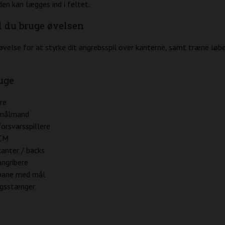
den kan lægges ind i feltet.
l du bruge øvelsen
øvelse for at styrke dit angrebsspil over kanterne, samt træne løb
uge
re
målmand
forsvarsspillere
CM
kanter / backs
angribere
 bane med mål
ngsstænger