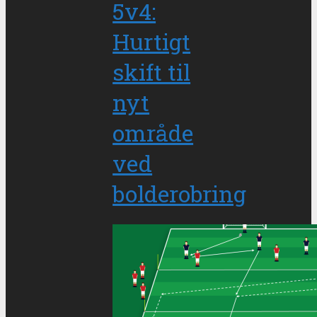
5v4:
Hurtigt
skift til
nyt
område
ved
bolderobring