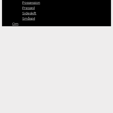
Possession
Presspil
Sideskift
Småspil
Om