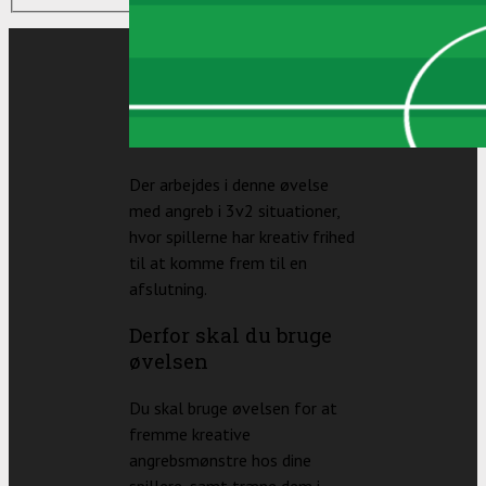
Der arbejdes i denne øvelse
med angreb i 3v2 situationer,
hvor spillerne har kreativ frihed
til at komme frem til en
afslutning.
Derfor skal du bruge
øvelsen
Du skal bruge øvelsen for at
fremme kreative
angrebsmønstre hos dine
spillere, samt træne dem i