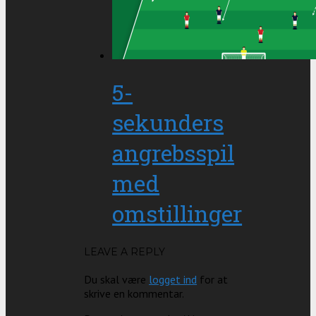
5-
sekunders
angrebsspil
med
omstillinger
LEAVE A REPLY
Du skal være
logget ind
for at
skrive en kommentar.