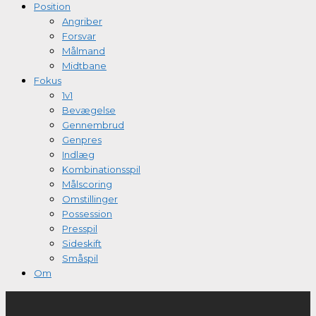
Position
Angriber
Forsvar
Målmand
Midtbane
Fokus
1v1
Bevægelse
Gennembrud
Genpres
Indlæg
Kombinationsspil
Målscoring
Omstillinger
Possession
Presspil
Sideskift
Småspil
Om