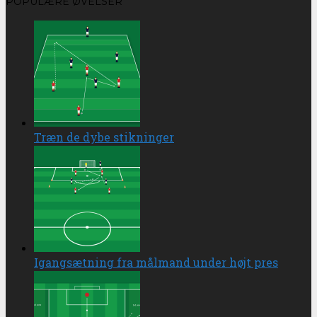
POPULÆRE ØVELSER
Træn de dybe stikninger
Igangsætning fra målmand under højt pres