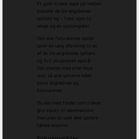
Et godt stykke oppe på midten
placerer de tre angribende
spillere sig – f.eks. som to
wings og en spidsangriber.
Den ene forsvarende spiller
laver en lang aflevering til en
af de tre angribende spillere,
og 3v2 situationen opstår.
Der rokeres med eller mod
uret, så alle spillerne både
bliver angribende og
forsvarende.
Du kan med fordel som træner
give inputs til løbemønstre,
men prøv at lade dine spillere
tænke kreativt.
Fokuspunkter