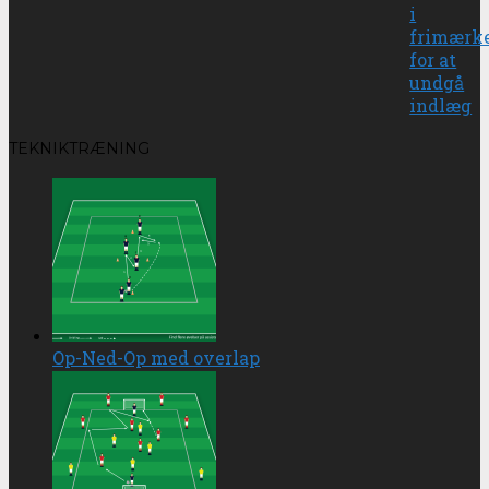
i
frimærk
for at
undgå
indlæg
TEKNIKTRÆNING
Op-Ned-Op med overlap