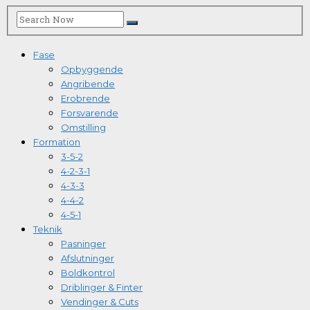
Fase
Opbyggende
Angribende
Erobrende
Forsvarende
Omstilling
Formation
3-5-2
4-2-3-1
4-3-3
4-4-2
4-5-1
Teknik
Pasninger
Afslutninger
Boldkontrol
Driblinger & Finter
Vendinger & Cuts