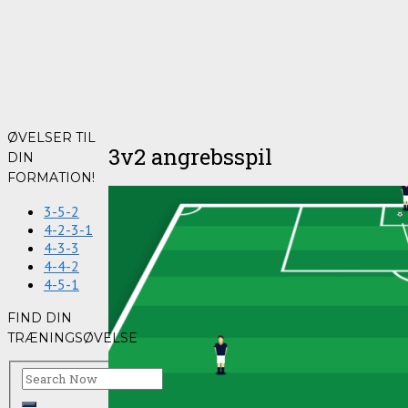
ØVELSER TIL
3v2 angrebsspil
DIN
FORMATION!
3-5-2
4-2-3-1
4-3-3
4-4-2
4-5-1
FIND DIN
TRÆNINGSØVELSE