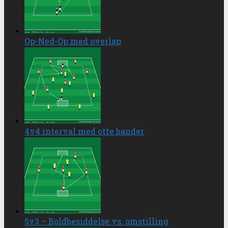
Op-Ned-Op med overlap
4v4 interval med otte bander
5v3 – Boldbesiddelse vs. omstilling