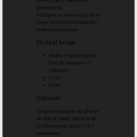
gennembrud.
Yderligere er øvelsen god til at
træne defensive færdigheder i
undertalssituationer.
Du skal bruge
Mindst 5 spillere (gerne
flere til rokation) + 1
målmand
1 mål
Bolde
Udførsel
To spillere placerer sig på hver
sin side af målet. Dette er de
to forsvarende spillere i 3v2
situationen.