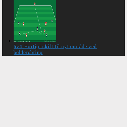
5v4: Hurtigt skift til nyt område ved
bolderobring