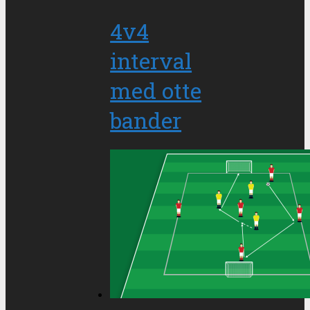
4v4
interval
med otte
bander