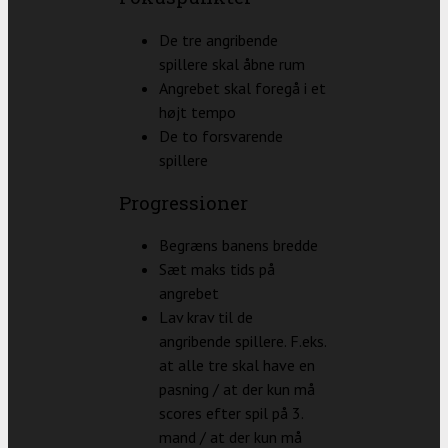
De tre angribende
spillere skal åbne rum
Angrebet skal foregå i et
højt tempo
De to forsvarende
spillere
Progressioner
Begræns banens bredde
Sæt maks tids på
angrebet
Lav krav til de
angribende spillere. F.eks.
at alle tre skal have en
pasning / at der kun må
scores efter spil på 3.
mand / at der kun må