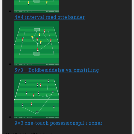
4v4 interval med otte bander
5v3 – Boldbesiddelse vs. omstilling
9v3 one-touch possessionspil i zoner