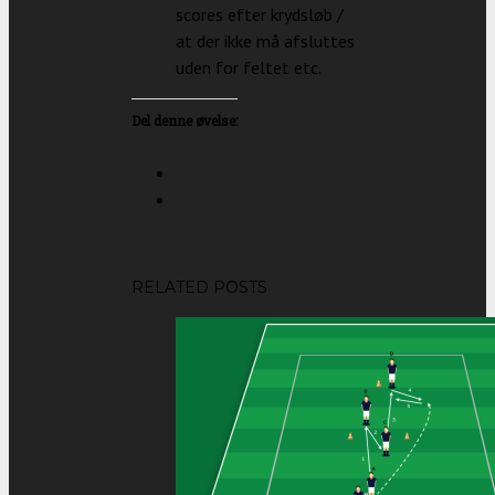
scores efter krydsløb /
at der ikke må afsluttes
uden for feltet etc.
Del denne øvelse:
RELATED POSTS