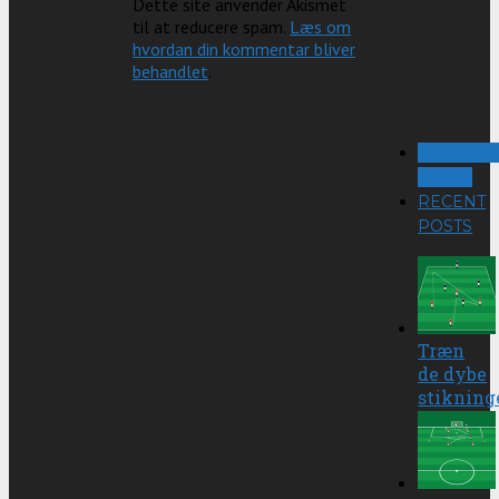
Dette site anvender Akismet
til at reducere spam.
Læs om
hvordan din kommentar bliver
behandlet
.
POPULA
POSTS
RECENT
POSTS
Træn
de dybe
stikning