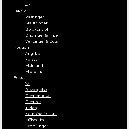
4-5-1
Teknik
Pasninger
Afslutninger
Boldkontrol
Driblinger & Finter
Vendinger & Cuts
Position
Angriber
Forsvar
Målmand
Midtbane
Fokus
1v1
Bevægelse
Gennembrud
Genpres
Indlæg
Kombinationsspil
Målscoring
Omstillinger