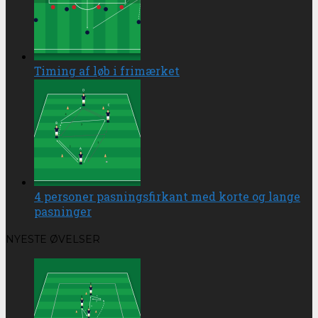
Timing af løb i frimærket
4 personer pasningsfirkant med korte og lange
pasninger
NYESTE ØVELSER